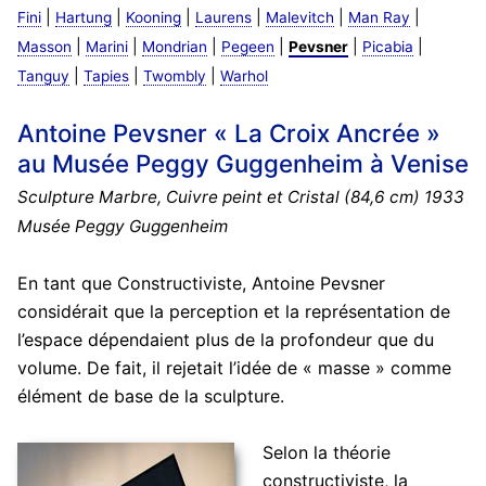
|
|
|
|
|
|
Fini
Hartung
Kooning
Laurens
Malevitch
Man Ray
|
|
|
|
|
|
Masson
Marini
Mondrian
Pegeen
Pevsner
Picabia
|
|
|
Tanguy
Tapies
Twombly
Warhol
Antoine Pevsner « La Croix Ancrée »
au Musée Peggy Guggenheim à Venise
Sculpture Marbre, Cuivre peint et Cristal (84,6 cm) 1933
Musée Peggy Guggenheim
En tant que Constructiviste, Antoine Pevsner
considérait que la perception et la représentation de
l’espace dépendaient plus de la profondeur que du
volume. De fait, il rejetait l’idée de « masse » comme
élément de base de la sculpture.
Selon la théorie
constructiviste, la