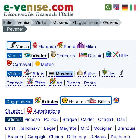
Italie
Venise
Visiter
Musées
Guggenheim
Œuvres
Pevsner
Venise
Florence
Rome
Milan
|
|
|
|
Venise
Visiter
Concerts
Dormir
Utile
|
Carnaval
Météo
|
|
|
|
Visiter
Billets
Musées
Églises
Îles
|
|
|
|
Gondole
Fêtes
Art
Places
Ponts
Guggenheim
Artistes
Horaires
Billets
|
Situation
Autorisations
|
|
|
|
|
|
Artistes
Picasso
Pollock
Braque
Calder
Chagall
Dalí
|
|
|
|
|
|
Ernst
Kandinsky
Léger
Magritte
Miró
Modigliani
Brancusi
|
|
|
|
|
|
|
Brauner
Campigli
Chirico
Delaunay
Delvaux
Duchamp