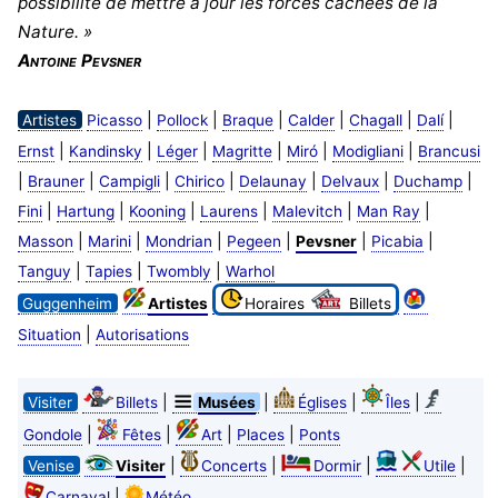
possibilité de mettre à jour les forces cachées de la
Nature. »
Antoine Pevsner
|
|
|
|
|
|
Artistes
Picasso
Pollock
Braque
Calder
Chagall
Dalí
|
|
|
|
|
|
Ernst
Kandinsky
Léger
Magritte
Miró
Modigliani
Brancusi
|
|
|
|
|
|
|
Brauner
Campigli
Chirico
Delaunay
Delvaux
Duchamp
|
|
|
|
|
|
Fini
Hartung
Kooning
Laurens
Malevitch
Man Ray
|
|
|
|
|
|
Masson
Marini
Mondrian
Pegeen
Pevsner
Picabia
|
|
|
Tanguy
Tapies
Twombly
Warhol
Guggenheim
Artistes
Horaires
Billets
|
Situation
Autorisations
|
|
|
|
Visiter
Billets
Musées
Églises
Îles
|
|
|
|
Gondole
Fêtes
Art
Places
Ponts
|
|
|
|
Venise
Visiter
Concerts
Dormir
Utile
|
Carnaval
Météo