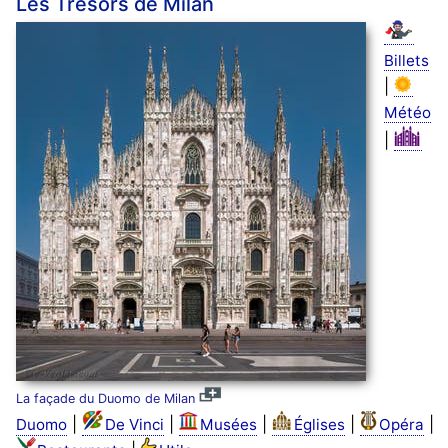
Les Trésors de Milan
Billets
|
Météo
|
La façade du Duomo de Milan
|
|
|
|
|
Duomo
De Vinci
Musées
Églises
Opéra