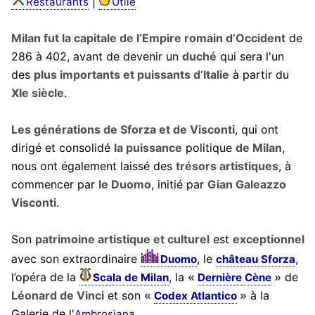
|
Restaurants
Utile
Milan fut la capitale de l’Empire romain d’Occident
de
286 à 402, avant de devenir un
duché
qui sera l'un
des
plus importants et puissants d’Italie
à partir du
XIe siècle
.
Les générations de Sforza et de Visconti
, qui ont
dirigé et consolidé
la puissance
politique
de Milan
,
nous ont également laissé des
trésors artistiques
, à
commencer par
le Duomo
, initié par
Gian Galeazzo
Visconti
.
Son
patrimoine artistique et culturel
est
exceptionnel
avec son extraordinaire
, le
,
Duomo
château Sforza
l’opéra de la
, la
«
»
de
Scala de Milan
Dernière Cène
Léonard de Vinci
et son
«
»
à la
Codex Atlantico
Galerie de l'
.
Ambrosiana