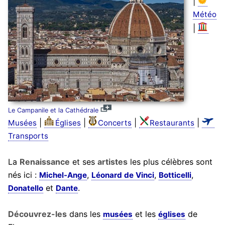
|
Météo
|
Le Campanile et la Cathédrale
|
|
|
|
Musées
Églises
Concerts
Restaurants
Transports
La
Renaissance
et ses
artistes
les plus célèbres sont
nés ici :
,
,
,
Michel-Ange
Léonard de Vinci
Botticelli
et
.
Donatello
Dante
Découvrez-les
dans les
et les
de
musées
églises