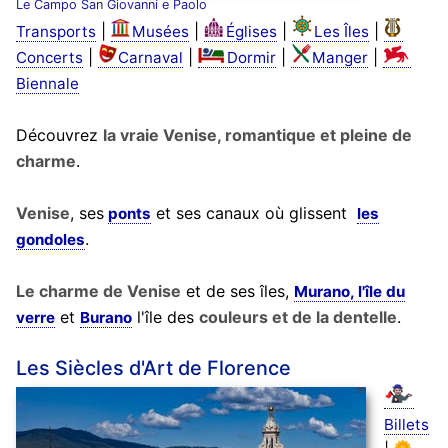
Le Campo San Giovanni e Paolo
|
|
|
|
Transports
Musées
Églises
Les Îles
|
|
|
|
Concerts
Carnaval
Dormir
Manger
Biennale
Découvrez
la vraie Venise, romantique et pleine de
charme
.
Venise
, ses
et ses canaux où glissent
ponts
les
.
gondoles
Le charme de Venise
et de ses îles,
Murano, l'île du
et
l'île des
couleurs et de la dentelle
.
verre
Burano
Les Siècles d'Art de Florence
Billets