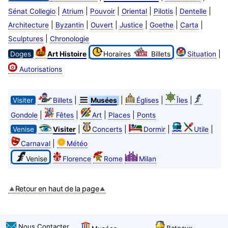
|
|
|
|
|
|
Sénat Collegio
Atrium
Pouvoir
Oriental
Pilotis
Dentelle
|
|
|
|
|
|
Architecture
Byzantin
Ouvert
Justice
Goethe
Carta
|
Sculptures
Chronologie
|
Doges
Art Histoire
Horaires
Billets
Situation
Autorisations
|
|
|
|
Visiter
Billets
Musées
Églises
Îles
|
|
|
|
Gondole
Fêtes
Art
Places
Ponts
|
|
|
|
Venise
Visiter
Concerts
Dormir
Utile
|
Carnaval
Météo
Venise
Florence
Rome
Milan
Retour en haut de la page
Nous Contacter