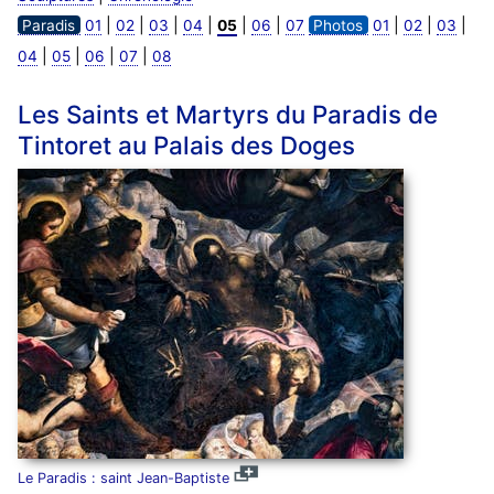
|
|
|
|
|
|
|
|
|
Paradis
01
02
03
04
05
06
07
Photos
01
02
03
|
|
|
|
04
05
06
07
08
Les Saints et Martyrs du Paradis de
Tintoret au Palais des Doges
Le Paradis : saint Jean-Baptiste