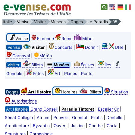
Italie
Venise
Visiter
Musées
Doges
Le Paradis
05
Venise
Florence
Rome
Milan
|
|
|
|
Venise
Visiter
Concerts
Dormir
Utile
|
Carnaval
Météo
|
|
|
|
Visiter
Billets
Musées
Églises
Îles
|
|
|
|
Gondole
Fêtes
Art
Places
Ponts
|
Doges
Art Histoire
Horaires
Billets
Situation
Autorisations
|
|
|
Art Histoire
Grand Conseil
Paradis Tintoret
Escalier Or
|
|
|
|
|
|
Sénat Collegio
Atrium
Pouvoir
Oriental
Pilotis
Dentelle
|
|
|
|
|
|
Architecture
Byzantin
Ouvert
Justice
Goethe
Carta
|
Sculptures
Chronologie