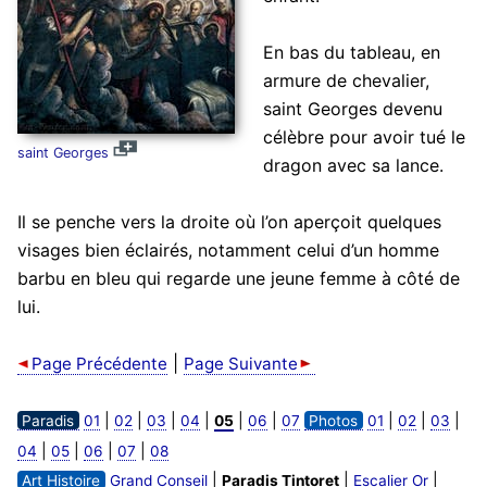
En bas du tableau, en
armure de chevalier,
saint Georges devenu
célèbre pour avoir tué le
saint Georges
dragon avec sa lance.
Il se penche vers la droite où l’on aperçoit quelques
visages bien éclairés, notamment celui d’un homme
barbu en bleu qui regarde une jeune femme à côté de
lui.
|
Page Précédente
Page Suivante
|
|
|
|
|
|
|
|
|
Paradis
01
02
03
04
05
06
07
Photos
01
02
03
|
|
|
|
04
05
06
07
08
|
|
|
Art Histoire
Grand Conseil
Paradis Tintoret
Escalier Or