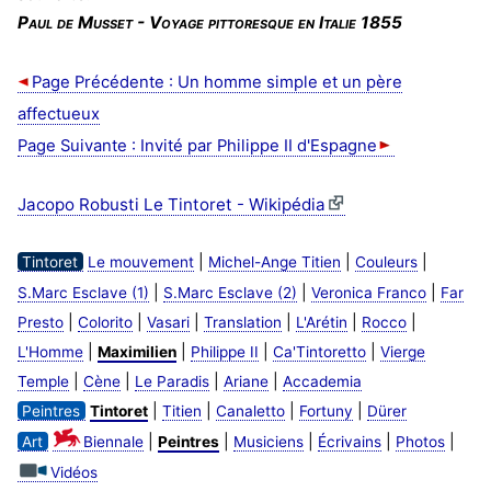
Paul de Musset - Voyage pittoresque en Italie 1855
Page Précédente : Un homme simple et un père
affectueux
Page Suivante : Invité par Philippe II d'Espagne
Jacopo Robusti Le Tintoret - Wikipédia
|
|
|
Tintoret
Le mouvement
Michel-Ange Titien
Couleurs
|
|
|
S.Marc Esclave (1)
S.Marc Esclave (2)
Veronica Franco
Far
|
|
|
|
|
|
Presto
Colorito
Vasari
Translation
L'Arétin
Rocco
|
|
|
|
L'Homme
Maximilien
Philippe II
Ca'Tintoretto
Vierge
|
|
|
|
Temple
Cène
Le Paradis
Ariane
Accademia
|
|
|
|
Peintres
Tintoret
Titien
Canaletto
Fortuny
Dürer
|
|
|
|
|
Art
Biennale
Peintres
Musiciens
Écrivains
Photos
Vidéos