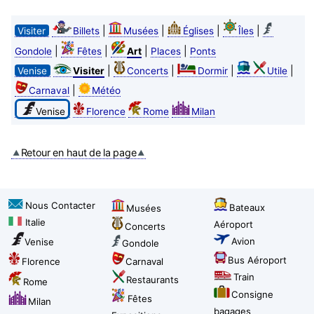
|
|
|
|
Visiter
Billets
Musées
Églises
Îles
|
|
|
|
Gondole
Fêtes
Art
Places
Ponts
|
|
|
|
Venise
Visiter
Concerts
Dormir
Utile
|
Carnaval
Météo
Venise
Florence
Rome
Milan
Retour en haut de la page
Nous Contacter
Bateaux
Musées
Italie
Aéroport
Concerts
Avion
Venise
Gondole
Bus Aéroport
Florence
Carnaval
Train
Restaurants
Rome
Consigne
Fêtes
Milan
bagages