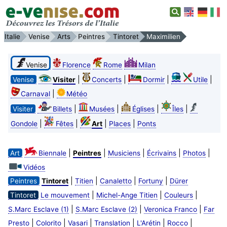
Italie
Venise
Arts
Peintres
Tintoret
Maximilien
Venise
Florence
Rome
Milan
|
|
|
|
Venise
Visiter
Concerts
Dormir
Utile
|
Carnaval
Météo
|
|
|
|
Visiter
Billets
Musées
Églises
Îles
|
|
|
|
Gondole
Fêtes
Art
Places
Ponts
|
|
|
|
|
Art
Biennale
Peintres
Musiciens
Écrivains
Photos
Vidéos
|
|
|
|
Peintres
Tintoret
Titien
Canaletto
Fortuny
Dürer
|
|
|
Tintoret
Le mouvement
Michel-Ange Titien
Couleurs
|
|
|
S.Marc Esclave (1)
S.Marc Esclave (2)
Veronica Franco
Far
|
|
|
|
|
|
Presto
Colorito
Vasari
Translation
L'Arétin
Rocco