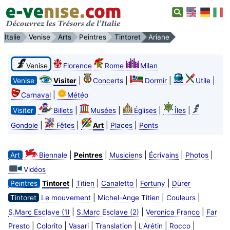
Italie
Venise
Arts
Peintres
Tintoret
Ariane
Venise
Florence
Rome
Milan
|
|
|
|
Venise
Visiter
Concerts
Dormir
Utile
|
Carnaval
Météo
|
|
|
|
Visiter
Billets
Musées
Églises
Îles
|
|
|
|
Gondole
Fêtes
Art
Places
Ponts
|
|
|
|
|
Art
Biennale
Peintres
Musiciens
Écrivains
Photos
Vidéos
|
|
|
|
Peintres
Tintoret
Titien
Canaletto
Fortuny
Dürer
|
|
|
Tintoret
Le mouvement
Michel-Ange Titien
Couleurs
|
|
|
S.Marc Esclave (1)
S.Marc Esclave (2)
Veronica Franco
Far
|
|
|
|
|
|
Presto
Colorito
Vasari
Translation
L'Arétin
Rocco