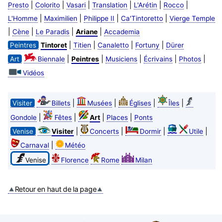
|
|
|
|
|
|
Presto
Colorito
Vasari
Translation
L'Arétin
Rocco
|
|
|
|
L'Homme
Maximilien
Philippe II
Ca'Tintoretto
Vierge Temple
|
|
|
|
Cène
Le Paradis
Ariane
Accademia
|
|
|
|
Peintres
Tintoret
Titien
Canaletto
Fortuny
Dürer
|
|
|
|
|
Art
Biennale
Peintres
Musiciens
Écrivains
Photos
Vidéos
|
|
|
|
Visiter
Billets
Musées
Églises
Îles
|
|
|
|
Gondole
Fêtes
Art
Places
Ponts
|
|
|
|
Venise
Visiter
Concerts
Dormir
Utile
|
Carnaval
Météo
Venise
Florence
Rome
Milan
Retour en haut de la page