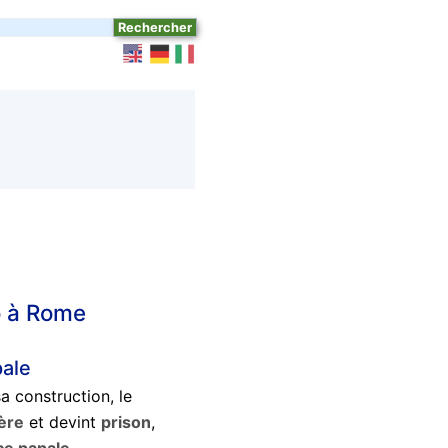
o à Rome
pale
sa construction, le
ère
et devint
prison
,