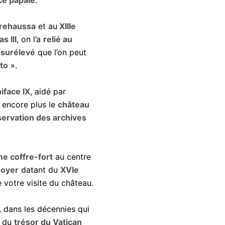
ce papale
.
rehaussa
et au
XIIIe
s III
, on l’a
relié au
 surélevé
que l’on peut
to
».
iface IX
, aidé par
encore plus le
château
ervation des archives
e coffre-fort
au centre
noyer
datant du
XVIe
 votre visite du château.
, dans les décennies qui
t du
trésor du Vatican