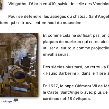
Visigoths
d’
Alaric
en
410
, suivie de celle des
Vandale
Pour se défendre
, les assiégés du château
Sant’Ange
tues
qui se trouvaient
en haut du mausolée
.
Et comme cela ne suffisait pas, on
plaques de marbres
qui entouraient
utiliser à leur tour comme
projectil
envahisseurs
.
Des
siècles plus tard
, on retrouva l’
« Fauno
Barberini
», dans le
Tibre
a
En
1527
, le pape
Clément VII de Mé
le
Castel Sant’Angelo
avec plus de
cardinaux
et
18 évêques
.
int-Ange