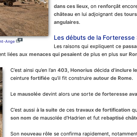
dans ces lieux
, on
renforçât
encore
château
en lui adjoignant des
tours
angulaires
.
Les débuts de la Forteresse
int-Ange
Les raisons qui expliquent ce
passa
nt liées aux
menaces qui pesaient
de plus en plus
sur Ro
C’est ainsi qu’en l’an
403
,
Honorius
décida
d’inclure 
ceinture
fortifiée
qu’il fit construire
autour de Rome
.
Le
mausolée
devint alors une sorte de
forteresse av
C’est aussi
à la suite
de ces
travaux de fortification
qu
son nom
de mausolée d’Hadrien et fut
rebaptisé chât
Son
nouveau rôle
se confirma rapidement, notamment 