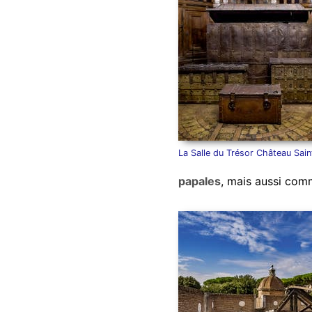
La Salle du Trésor Château Sai
papales
, mais aussi co