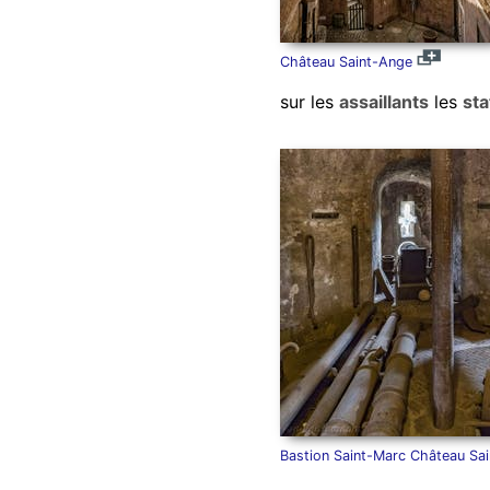
Château Saint-Ange
sur les
assaillants
les
sta
Bastion Saint-Marc Château Sa