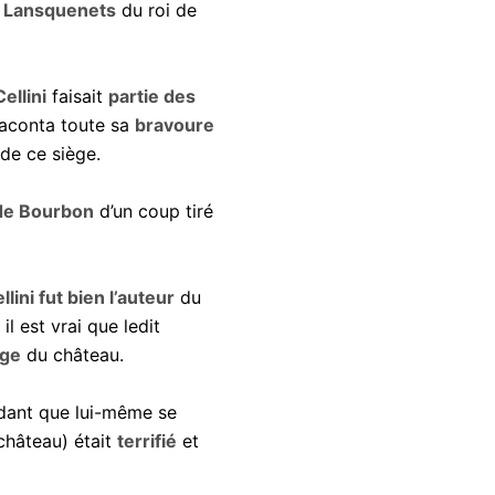
 Lansquenets
du roi de
ellini
faisait
partie des
raconta toute sa
bravoure
 de ce siège.
e de Bourbon
d’un coup tiré
llini fut bien l’auteur
du
l est vrai que ledit
ège
du château.
ant que lui-même se
château) était
terrifié
et