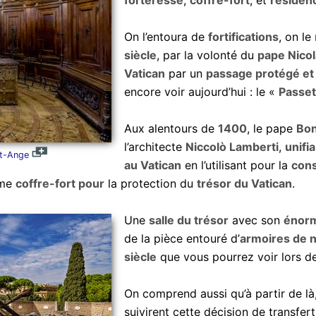
forteresse
,
coffre-fort
, et
résiden
On l’entoura de
fortifications
, on le
siècle
, par la volonté du
pape Nicola
Vatican
par un
passage protégé et
encore voir aujourd’hui : le «
Passet
Aux alentours de
1400
, le pape
Bon
l’architecte
Niccolò Lamberti
,
unifia
nt-Ange
au Vatican
en l’utilisant pour la
cons
mme
coffre-fort pour
la protection du
trésor du Vatican
.
Une
salle du trésor
avec son
énorm
de la pièce entouré d’
armoires de 
siècle
que vous pourrez voir lors de
On comprend aussi qu’à partir de là
suivirent cette décision de transfer