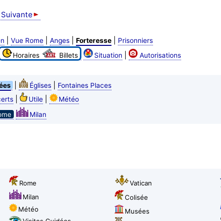
 Suivante
|
|
|
|
en
Vue Rome
Anges
Forteresse
Prisonniers
|
Horaires
Billets
Situation
Autorisations
|
|
ées
Églises
Fontaines Places
|
|
erts
Utile
Météo
ome
Milan
Rome
Vatican
Milan
Colisée
Météo
Musées