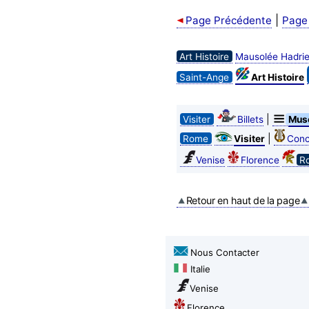
|
Page Précédente
Page
Art Histoire
Mausolée Hadri
Saint-Ange
Art Histoire
|
Visiter
Billets
Mus
|
Rome
Visiter
Conc
Venise
Florence
R
Retour en haut de la page
Nous Contacter
Italie
Venise
Florence