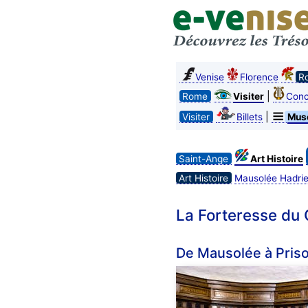
Venise
Florence
R
|
Rome
Visiter
Conc
|
Visiter
Billets
Mus
Saint-Ange
Art Histoire
Art Histoire
Mausolée Hadri
La Forteresse du 
De Mausolée à Priso