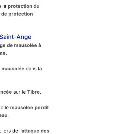
 la
protection du
 de protection
 Saint-Ange
ge de mausolée à
me
.
le mausolée
dans la
ancée
sur le
Tibre
.
e le
mausolée
perdit
eau
.
lors de l’
attaque des