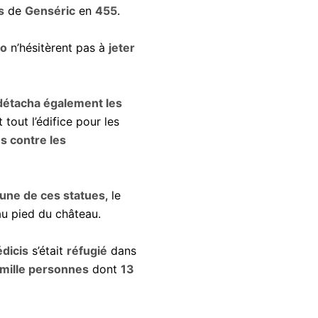
s
de
Genséric
en
455
.
lo
n’hésitèrent pas à
jeter
détacha également les
 tout l’édifice pour les
es contre les
une de ces statues
, le
u pied du château.
dicis
s’était
réfugié
dans
mille personnes
dont
13