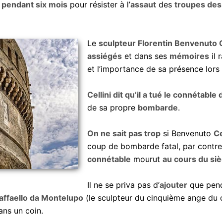
 pendant six mois
pour résister à l’
assaut
des
troupes des
Le
sculpteur Florentin Benvenuto C
assiégés
et dans ses
mémoires
il 
et l’importance de sa présence lors
Cellini dit qu’il a tué le connétabl
de sa propre
bombarde
.
On ne sait pas trop
si Benvenuto
Ce
coup de bombarde fatal, par contre i
connétable
mourut
au cours du si
Il ne se priva pas d’
ajouter
que pend
affaello da Montelupo
(le sculpteur du cinquième ange du 
ns un coin.