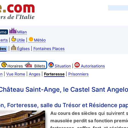
ome
Milan
|
|
erts
Utile
Météo
|
|
ées
Églises
Fontaines Places
|
Horaires
Billets
Situation
Autorisations
|
|
|
|
en
Vue Rome
Anges
Forteresse
Prisonniers
Château Saint-Ange, le Castel Sant Angel
n, Forteresse, salle du Trésor et Résidence pa
Au cours des siècles
qui suivirent 
mausolée perdit sa fonction premi