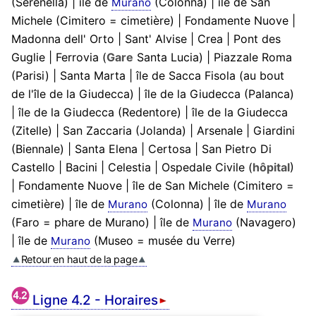
(Serenella) | île de
(Colonna) | île de San
Murano
Michele (Cimitero = cimetière) | Fondamente Nuove |
Madonna dell' Orto | Sant' Alvise | Crea | Pont des
Guglie | Ferrovia (
Gare
Santa Lucia) | Piazzale Roma
(Parisi) | Santa Marta | île de Sacca Fisola (au bout
de l'île de la Giudecca) | île de la Giudecca (Palanca)
| île de la Giudecca (Redentore) | île de la Giudecca
(Zitelle) | San Zaccaria (Jolanda) | Arsenale | Giardini
(Biennale) | Santa Elena | Certosa | San Pietro Di
Castello | Bacini | Celestia | Ospedale Civile (
hôpital
)
| Fondamente Nuove | île de San Michele (Cimitero =
cimetière) | île de
(Colonna) | île de
Murano
Murano
(Faro = phare de Murano) | île de
(Navagero)
Murano
| île de
(Museo = musée du Verre)
Murano
Retour en haut de la page
Ligne 4.2 - Horaires