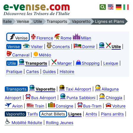
Italie
Venise
Utile
Transports
Vaporetto
Lignes et Plans
Venise
Florence
Rome
Milan
|
|
|
|
Venise
Visiter
Concerts
Dormir
Utile
|
Carnaval
Météo
|
|
|
|
Utile
Transports
Manger
Shopping
Lexique
|
|
|
Pratique
Cartes
Guides
Histoire
|
|
Transports
Vaporetto
Taxi Aéroport
Alilaguna
|
|
|
|
Aéroport
Bus Aéroport
Punta Sabbioni
Chioggia
|
|
|
|
Avion
Train
Consigne
Bus-Tram
Voiture
|
|
|
Vaporetto
Tarifs
Achat Billets
Lignes
Arrêts
Plans arrêts
|
Mobilité Réduite
Rolling Jeunes