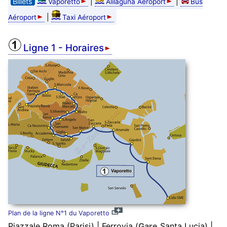
Billets
|
|
Vaporetto
Alilaguna Aéroport
Bus
|
Aéroport
Taxi Aéroport
Ligne 1 - Horaires
Plan de la ligne N°1 du Vaporetto
Piazzale Roma (Parisi) | Ferrovia (
Gare
Santa Lucia) |