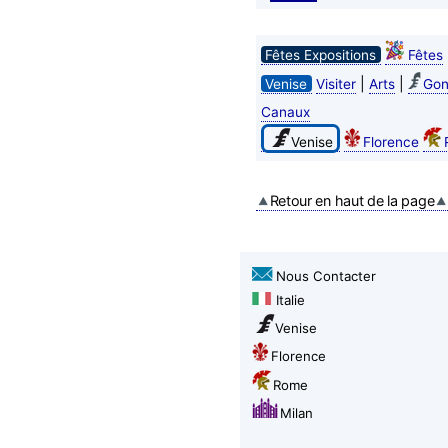
Fêtes Expositions
Fêtes
|
|
Venise
Visiter
Arts
Gon
Canaux
Venise
Florence
Retour en haut de la page
Nous Contacter
Italie
Venise
Florence
Rome
Milan