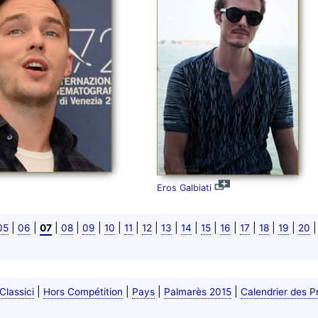
Eros Galbiati
|
|
|
|
|
|
|
|
|
|
|
|
|
|
|
05
06
07
08
09
10
11
12
13
14
15
16
17
18
19
20
|
|
|
|
Classici
Hors Compétition
Pays
Palmarès 2015
Calendrier des P