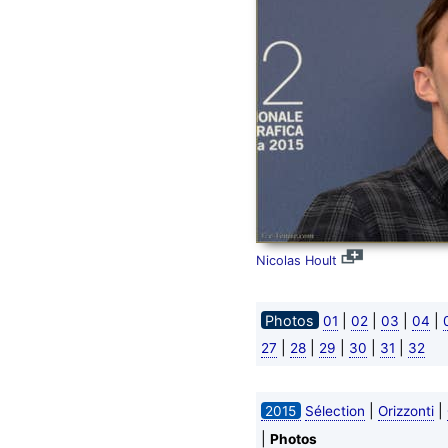
Nicolas Hoult
Photos
|
|
|
|
01
02
03
04
|
|
|
|
|
27
28
29
30
31
32
|
|
2015
Sélection
Orizzonti
|
Photos