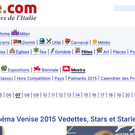
Rome
Milan
|
|
|
|
certs
Dormir
Utile
Carnaval
Météo
|
|
|
|
|
|
|
ées
Églises
Îles
Gondole
Fêtes
Art
Places
Po
|
|
|
Expositions
Biennale
Mostra
|
|
|
|
lassici
Hors Compétition
Pays
Palmarès 2015
Calendrier des Pr
|
|
|
|
|
|
|
|
|
|
|
|
|
|
|
|
5
06
07
08
09
10
11
12
13
14
15
16
17
18
19
20
éma Venise 2015 Vedettes, Stars et Starl