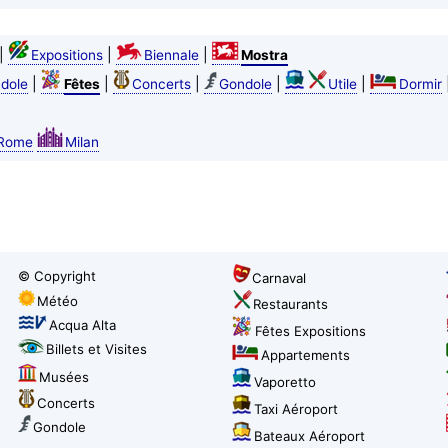
|
|
|
Expositions
Biennale
Mostra
|
|
|
|
|
dole
Fêtes
Concerts
Gondole
Utile
Dormir
Rome
Milan
© Copyright
Carnaval
Météo
Restaurants
Acqua Alta
Fêtes Expositions
Billets et Visites
Appartements
Musées
Vaporetto
Concerts
Taxi Aéroport
Gondole
Bateaux Aéroport