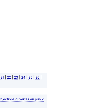
|
|
|
|
|
|
|
21
22
23
24
25
26
rojections ouvertes au public