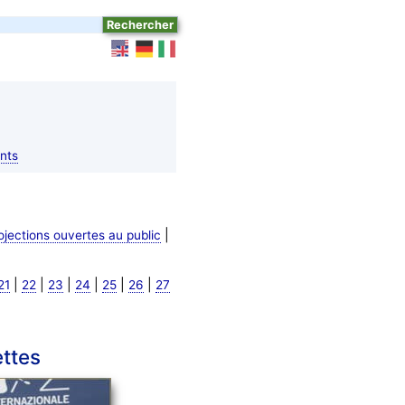
nts
|
ojections ouvertes au public
|
|
|
|
|
|
21
22
23
24
25
26
27
ettes