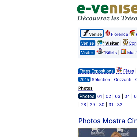
Venise
Florence
|
Venise
Visiter
Con
|
Visiter
Billets
Mus
Fêtes Expositions
Fêtes
|
|
2015
Sélection
Orizzonti
C
Photos
Photos
|
|
|
|
01
02
03
04
0
|
|
|
|
|
28
29
30
31
32
Photos Mostra Cin