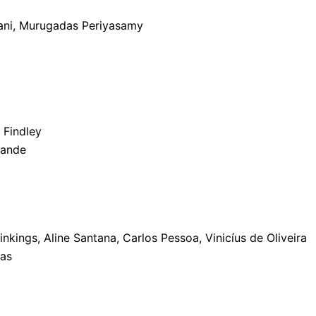
)
Kani, Murugadas Periyasamy
Findley
lande
nkings, Aline Santana, Carlos Pessoa, Vinicíus de Oliveira
Bas