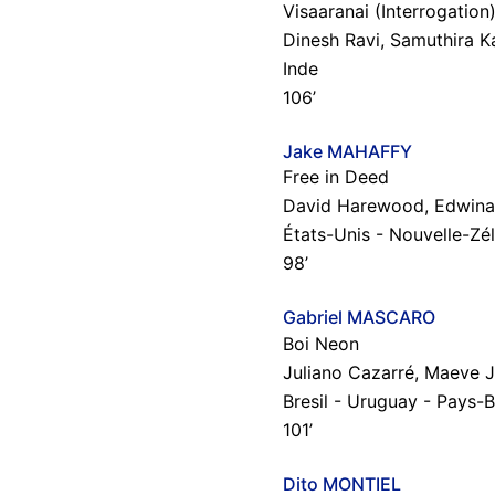
Visaaranai (Interrogation
Dinesh Ravi, Samuthira 
Inde
106’
Jake MAHAFFY
Free in Deed
David Harewood, Edwina 
États-Unis - Nouvelle-Zé
98’
Gabriel MASCARO
Boi Neon
Juliano Cazarré, Maeve Ji
Bresil - Uruguay - Pays-
101’
Dito MONTIEL