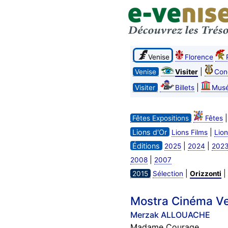
Venise
Florence
|
Venise
Visiter
Con
|
Visiter
Billets
Mus
Fêtes Expositions
Fêtes
Lions d'Or
|
Lions Films
Lion
Éditions
|
|
2025
2024
202
|
2008
2007
|
|
2015
Sélection
Orizzonti
Mostra Cinéma Ven
Merzak ALLOUACHE
Madame Courage