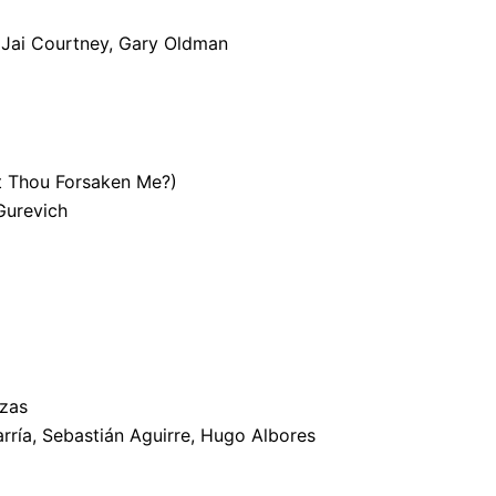
 Jai Courtney, Gary Oldman
t Thou Forsaken Me?)
urevich
zas
rría, Sebastián Aguirre, Hugo Albores