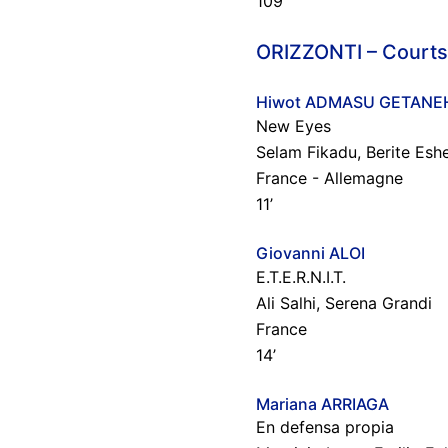
109’
ORIZZONTI – Courts
Hiwot ADMASU GETANE
New Eyes
Selam Fikadu, Berite Esh
France - Allemagne
11’
Giovanni ALOI
E.T.E.R.N.I.T.
Ali Salhi, Serena Grandi
France
14’
Mariana ARRIAGA
En defensa propia