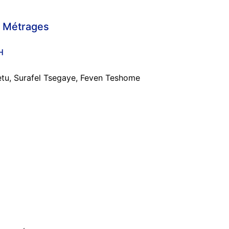
 Métrages
H
etu, Surafel Tsegaye, Feven Teshome