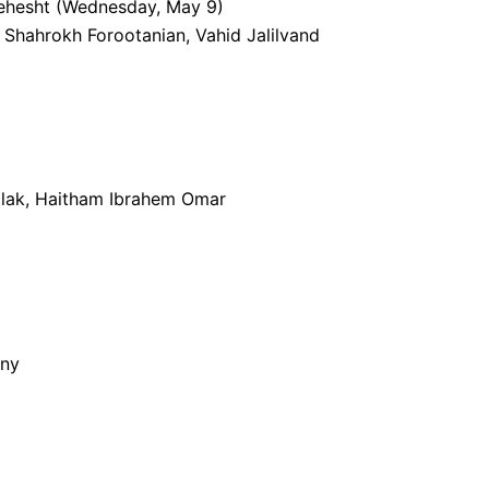
ehesht (Wednesday, May 9)
 Shahrokh Forootanian, Vahid Jalilvand
llak, Haitham Ibrahem Omar
tny