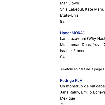
Man Down
Shia LaBeouf, Kate Mara,
États-Unis
92’
Hadar MORAG
Lama azavtani (Why Has
Muhammad Daas, Yuval G
Israël - France
94’
Retour en haut de la page
Rodrigo PLÁ
Un monstruo de mil cabe
Jana Raluy, Emilio Echeva
Mexique
75’