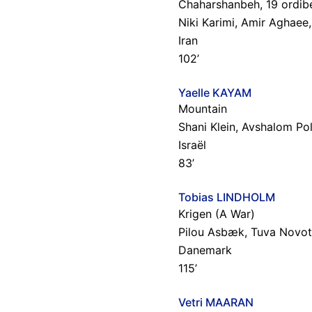
Chaharshanbeh, 19 ordib
Niki Karimi, Amir Aghaee,
Iran
102’
Yaelle KAYAM
Mountain
Shani Klein, Avshalom Po
Israël
83’
Tobias LINDHOLM
Krigen (A War)
Pilou Asbæk, Tuva Novo
Danemark
115’
Vetri MAARAN