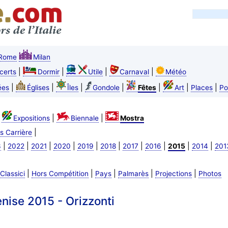
Rome
Milan
|
|
|
|
certs
Dormir
Utile
Carnaval
Météo
|
|
|
|
|
|
|
ées
Églises
Îles
Gondole
Fêtes
Art
Places
Po
|
|
|
Expositions
Biennale
Mostra
|
s Carrière
|
|
|
|
|
|
|
|
|
|
3
2022
2021
2020
2019
2018
2017
2016
2015
2014
201
|
|
|
|
|
Classici
Hors Compétition
Pays
Palmarès
Projections
Photos
ise 2015 - Orizzonti