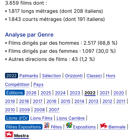
3.659 films dont :
1.817 longs métrages (dont 208 italiens)
1.843 courts métrages (dont 191 italiens)
Analyse par Genre
Films dirigés par des hommes : 2.517 (68,8 %)
Films dirigés par des femmes : 1.097 (30,0 %)
Autres direcions de films : 43 (1,2 %)
|
|
|
|
2022
Palmarès
Sélection
Orizzonti
Classici
Hors
|
Compétition
Pays
Éditions
|
|
|
|
|
|
|
2026
2025
2024
2023
2022
2021
2020
|
|
|
|
|
|
|
|
|
2019
2018
2017
2016
2015
2014
2013
2012
2011
|
|
|
2010
2009
2008
2007
Lions d'Or
|
|
Lions Films
Lions Carrière
|
|
|
Fêtes Expositions
Fêtes
Expositions
Biennale
Mostra