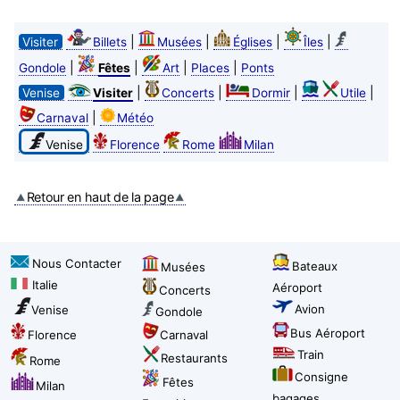
|
|
|
|
Visiter
Billets
Musées
Églises
Îles
|
|
|
|
Gondole
Fêtes
Art
Places
Ponts
|
|
|
|
Venise
Visiter
Concerts
Dormir
Utile
|
Carnaval
Météo
Venise
Florence
Rome
Milan
Retour en haut de la page
Nous Contacter
Bateaux
Musées
Italie
Aéroport
Concerts
Avion
Venise
Gondole
Bus Aéroport
Florence
Carnaval
Train
Restaurants
Rome
Consigne
Fêtes
Milan
bagages