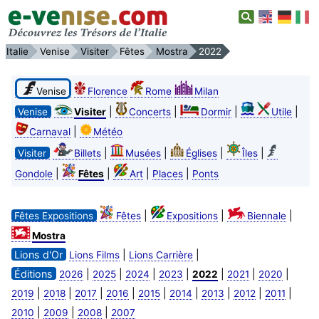
Italie
Venise
Visiter
Fêtes
Mostra
2022
Venise
Florence
Rome
Milan
|
|
|
|
Venise
Visiter
Concerts
Dormir
Utile
|
Carnaval
Météo
|
|
|
|
Visiter
Billets
Musées
Églises
Îles
|
|
|
|
Gondole
Fêtes
Art
Places
Ponts
|
|
|
Fêtes Expositions
Fêtes
Expositions
Biennale
Mostra
Lions d'Or
|
|
Lions Films
Lions Carrière
Éditions
|
|
|
|
|
|
|
2026
2025
2024
2023
2022
2021
2020
|
|
|
|
|
|
|
|
|
2019
2018
2017
2016
2015
2014
2013
2012
2011
|
|
|
2010
2009
2008
2007