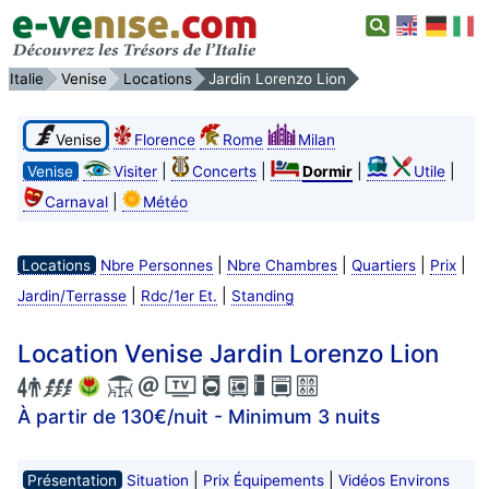
Italie
Venise
Locations
Jardin Lorenzo Lion
Venise
Florence
Rome
Milan
|
|
|
|
Venise
Visiter
Concerts
Dormir
Utile
|
Carnaval
Météo
|
|
|
|
Locations
Nbre Personnes
Nbre Chambres
Quartiers
Prix
|
|
Jardin/Terrasse
Rdc/1er Et.
Standing
Location Venise Jardin Lorenzo Lion
À partir de 130€/nuit - Minimum 3 nuits
|
|
Présentation
Situation
Prix Équipements
Vidéos Environs