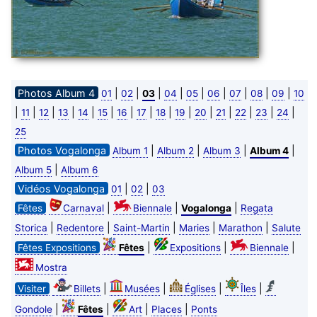
Photos Album 4
|
|
|
|
|
|
|
|
|
01
02
03
04
05
06
07
08
09
10
|
|
|
|
|
|
|
|
|
|
|
|
|
|
|
11
12
13
14
15
16
17
18
19
20
21
22
23
24
25
Photos Vogalonga
|
|
|
|
Album 1
Album 2
Album 3
Album 4
|
Album 5
Album 6
Vidéos Vogalonga
|
|
01
02
03
|
|
|
Fêtes
Carnaval
Biennale
Vogalonga
Regata
|
|
|
|
|
Storica
Redentore
Saint-Martin
Maries
Marathon
Salute
|
|
|
Fêtes Expositions
Fêtes
Expositions
Biennale
Mostra
|
|
|
|
Visiter
Billets
Musées
Églises
Îles
|
|
|
|
Gondole
Fêtes
Art
Places
Ponts