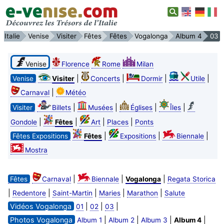
Italie
Venise
Visiter
Fêtes
Fêtes
Vogalonga
Album 4
03
Venise
Florence
Rome
Milan
|
|
|
|
Venise
Visiter
Concerts
Dormir
Utile
|
Carnaval
Météo
|
|
|
|
Visiter
Billets
Musées
Églises
Îles
|
|
|
|
Gondole
Fêtes
Art
Places
Ponts
|
|
|
Fêtes Expositions
Fêtes
Expositions
Biennale
Mostra
|
|
|
Fêtes
Carnaval
Biennale
Vogalonga
Regata Storica
|
|
|
|
|
Redentore
Saint-Martin
Maries
Marathon
Salute
Vidéos Vogalonga
|
|
|
01
02
03
Photos Vogalonga
|
|
|
|
Album 1
Album 2
Album 3
Album 4