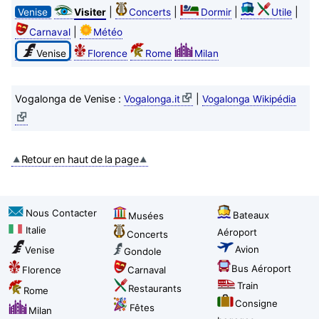
|
|
|
|
Venise
Visiter
Concerts
Dormir
Utile
|
Carnaval
Météo
Venise
Florence
Rome
Milan
Vogalonga de Venise :
|
Vogalonga.it
Vogalonga Wikipédia
Retour en haut de la page
Nous Contacter
Bateaux
Musées
Italie
Aéroport
Concerts
Avion
Venise
Gondole
Bus Aéroport
Florence
Carnaval
Train
Restaurants
Rome
Consigne
Fêtes
Milan