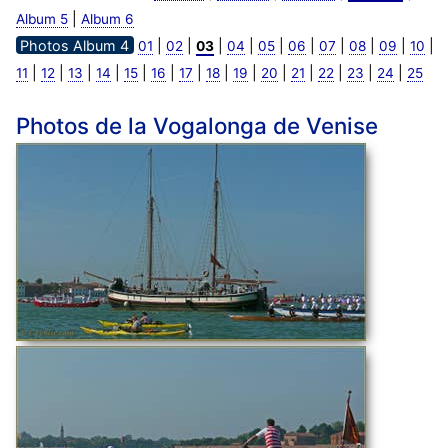
|
Album 5
Album 6
Photos Album 4
|
|
|
|
|
|
|
|
|
|
01
02
03
04
05
06
07
08
09
10
|
|
|
|
|
|
|
|
|
|
|
|
|
|
11
12
13
14
15
16
17
18
19
20
21
22
23
24
25
Photos de la Vogalonga de Venise