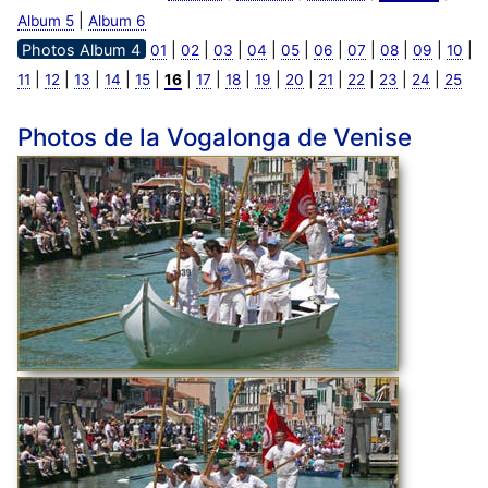
|
Album 5
Album 6
Photos Album 4
|
|
|
|
|
|
|
|
|
|
01
02
03
04
05
06
07
08
09
10
|
|
|
|
|
|
|
|
|
|
|
|
|
|
11
12
13
14
15
16
17
18
19
20
21
22
23
24
25
Photos de la Vogalonga de Venise