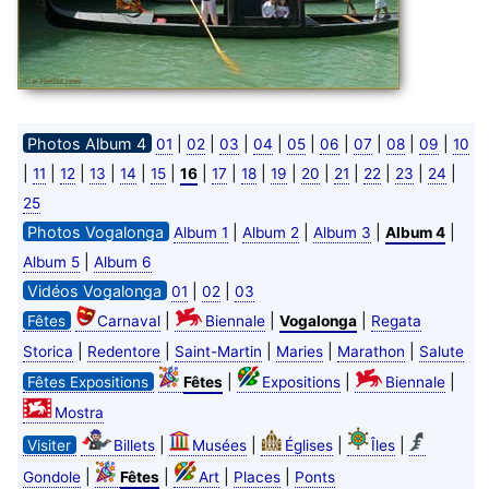
Photos Album 4
|
|
|
|
|
|
|
|
|
01
02
03
04
05
06
07
08
09
10
|
|
|
|
|
|
|
|
|
|
|
|
|
|
|
11
12
13
14
15
16
17
18
19
20
21
22
23
24
25
Photos Vogalonga
|
|
|
|
Album 1
Album 2
Album 3
Album 4
|
Album 5
Album 6
Vidéos Vogalonga
|
|
01
02
03
|
|
|
Fêtes
Carnaval
Biennale
Vogalonga
Regata
|
|
|
|
|
Storica
Redentore
Saint-Martin
Maries
Marathon
Salute
|
|
|
Fêtes Expositions
Fêtes
Expositions
Biennale
Mostra
|
|
|
|
Visiter
Billets
Musées
Églises
Îles
|
|
|
|
Gondole
Fêtes
Art
Places
Ponts