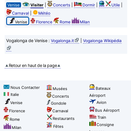
|
|
|
|
Venise
Visiter
Concerts
Dormir
Utile
|
Carnaval
Météo
Venise
Florence
Rome
Milan
Vogalonga de Venise :
|
Vogalonga.it
Vogalonga Wikipédia
Retour en haut de la page
Nous Contacter
Bateaux
Musées
Italie
Aéroport
Concerts
Avion
Venise
Gondole
Bus Aéroport
Florence
Carnaval
Train
Restaurants
Rome
Consigne
Fêtes
Milan