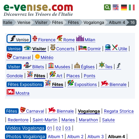
Italie
Venise
Visiter
Fêtes
Fêtes
Vogalonga
Album 4
16
Venise
Florence
Rome
Milan
|
|
|
|
Venise
Visiter
Concerts
Dormir
Utile
|
Carnaval
Météo
|
|
|
|
Visiter
Billets
Musées
Églises
Îles
|
|
|
|
Gondole
Fêtes
Art
Places
Ponts
|
|
|
Fêtes Expositions
Fêtes
Expositions
Biennale
Mostra
|
|
|
Fêtes
Carnaval
Biennale
Vogalonga
Regata Storica
|
|
|
|
|
Redentore
Saint-Martin
Maries
Marathon
Salute
Vidéos Vogalonga
|
|
|
01
02
03
Photos Vogalonga
|
|
|
|
Album 1
Album 2
Album 3
Album 4