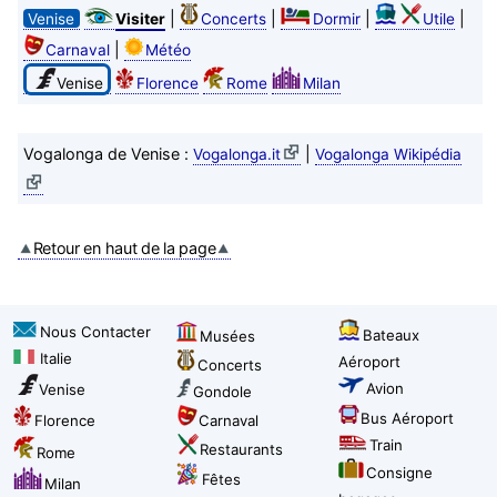
|
|
|
|
Venise
Visiter
Concerts
Dormir
Utile
|
Carnaval
Météo
Venise
Florence
Rome
Milan
Vogalonga de Venise :
|
Vogalonga.it
Vogalonga Wikipédia
Retour en haut de la page
Nous Contacter
Bateaux
Musées
Italie
Aéroport
Concerts
Avion
Venise
Gondole
Bus Aéroport
Florence
Carnaval
Train
Restaurants
Rome
Consigne
Fêtes
Milan