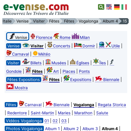
Italie
Venise
Visiter
Fêtes
Fêtes
Vogalonga
Album 4
15
Venise
Florence
Rome
Milan
|
|
|
|
Venise
Visiter
Concerts
Dormir
Utile
|
Carnaval
Météo
|
|
|
|
Visiter
Billets
Musées
Églises
Îles
|
|
|
|
Gondole
Fêtes
Art
Places
Ponts
|
|
|
Fêtes Expositions
Fêtes
Expositions
Biennale
Mostra
|
|
|
Fêtes
Carnaval
Biennale
Vogalonga
Regata Storica
|
|
|
|
|
Redentore
Saint-Martin
Maries
Marathon
Salute
Vidéos Vogalonga
|
|
|
01
02
03
Photos Vogalonga
|
|
|
|
Album 1
Album 2
Album 3
Album 4