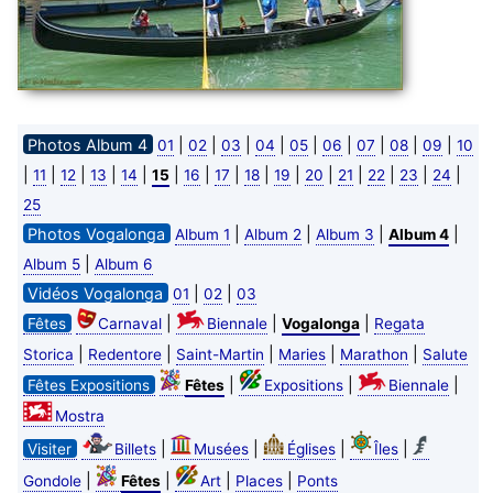
Photos Album 4
|
|
|
|
|
|
|
|
|
01
02
03
04
05
06
07
08
09
10
|
|
|
|
|
|
|
|
|
|
|
|
|
|
|
11
12
13
14
15
16
17
18
19
20
21
22
23
24
25
Photos Vogalonga
|
|
|
|
Album 1
Album 2
Album 3
Album 4
|
Album 5
Album 6
Vidéos Vogalonga
|
|
01
02
03
|
|
|
Fêtes
Carnaval
Biennale
Vogalonga
Regata
|
|
|
|
|
Storica
Redentore
Saint-Martin
Maries
Marathon
Salute
|
|
|
Fêtes Expositions
Fêtes
Expositions
Biennale
Mostra
|
|
|
|
Visiter
Billets
Musées
Églises
Îles
|
|
|
|
Gondole
Fêtes
Art
Places
Ponts