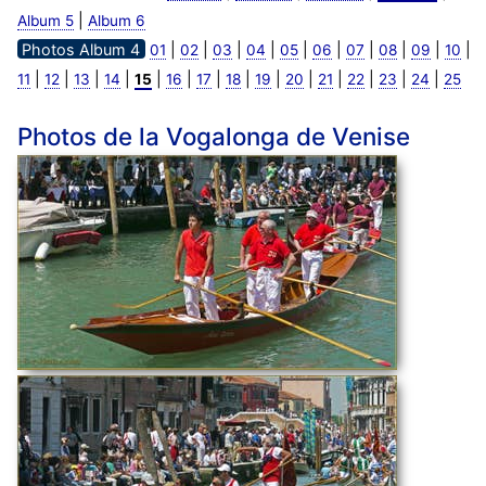
|
Album 5
Album 6
Photos Album 4
|
|
|
|
|
|
|
|
|
|
01
02
03
04
05
06
07
08
09
10
|
|
|
|
|
|
|
|
|
|
|
|
|
|
11
12
13
14
15
16
17
18
19
20
21
22
23
24
25
Photos de la Vogalonga de Venise