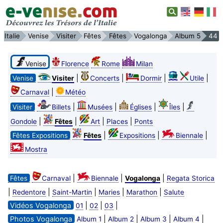
Italie
Venise
Visiter
Fêtes
Fêtes
Vogalonga
Album 5
44
Venise
Florence
Rome
Milan
|
|
|
|
Venise
Visiter
Concerts
Dormir
Utile
|
Carnaval
Météo
|
|
|
|
Visiter
Billets
Musées
Églises
Îles
|
|
|
|
Gondole
Fêtes
Art
Places
Ponts
|
|
|
Fêtes Expositions
Fêtes
Expositions
Biennale
Mostra
|
|
|
Fêtes
Carnaval
Biennale
Vogalonga
Regata Storica
|
|
|
|
|
Redentore
Saint-Martin
Maries
Marathon
Salute
Vidéos Vogalonga
|
|
|
01
02
03
Photos Vogalonga
|
|
|
|
Album 1
Album 2
Album 3
Album 4