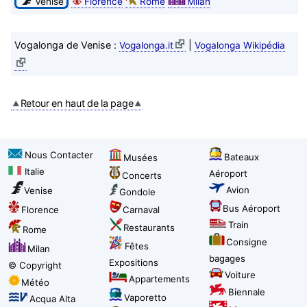
Venise
Florence
Rome
Milan
Vogalonga de Venise :
|
Vogalonga.it
Vogalonga Wikipédia
Retour en haut de la page
Nous Contacter
Bateaux
Musées
Italie
Aéroport
Concerts
Avion
Venise
Gondole
Bus Aéroport
Florence
Carnaval
Train
Restaurants
Rome
Consigne
Fêtes
Milan
bagages
Expositions
© Copyright
Voiture
Appartements
Météo
Biennale
Vaporetto
Acqua Alta