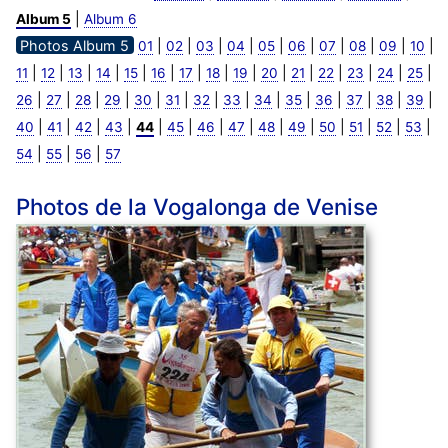
|
Album 5
Album 6
Photos Album 5
|
|
|
|
|
|
|
|
|
|
01
02
03
04
05
06
07
08
09
10
|
|
|
|
|
|
|
|
|
|
|
|
|
|
|
11
12
13
14
15
16
17
18
19
20
21
22
23
24
25
|
|
|
|
|
|
|
|
|
|
|
|
|
|
26
27
28
29
30
31
32
33
34
35
36
37
38
39
|
|
|
|
|
|
|
|
|
|
|
|
|
|
40
41
42
43
44
45
46
47
48
49
50
51
52
53
|
|
|
54
55
56
57
Photos de la Vogalonga de Venise