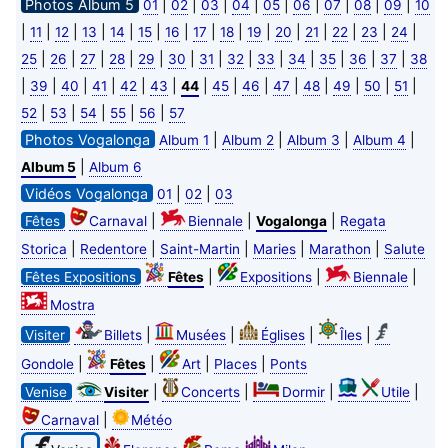
Photos Album 5
|
|
|
|
|
|
|
|
|
01
02
03
04
05
06
07
08
09
10
|
|
|
|
|
|
|
|
|
|
|
|
|
|
|
11
12
13
14
15
16
17
18
19
20
21
22
23
24
|
|
|
|
|
|
|
|
|
|
|
|
|
25
26
27
28
29
30
31
32
33
34
35
36
37
38
|
|
|
|
|
|
|
|
|
|
|
|
|
|
39
40
41
42
43
44
45
46
47
48
49
50
51
|
|
|
|
|
52
53
54
55
56
57
Photos Vogalonga
|
|
|
|
Album 1
Album 2
Album 3
Album 4
|
Album 5
Album 6
Vidéos Vogalonga
|
|
01
02
03
|
|
|
Fêtes
Carnaval
Biennale
Vogalonga
Regata
|
|
|
|
|
Storica
Redentore
Saint-Martin
Maries
Marathon
Salute
|
|
|
Fêtes Expositions
Fêtes
Expositions
Biennale
Mostra
|
|
|
|
Visiter
Billets
Musées
Églises
Îles
|
|
|
|
Gondole
Fêtes
Art
Places
Ponts
|
|
|
|
Venise
Visiter
Concerts
Dormir
Utile
|
Carnaval
Météo