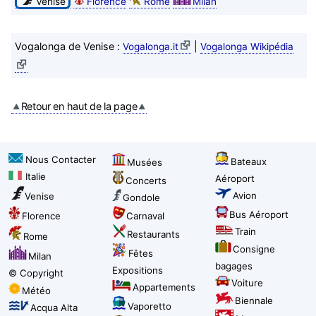
Venise
Florence
Rome
Milan
Vogalonga de Venise :
|
Vogalonga.it
Vogalonga Wikipédia
Retour en haut de la page
Nous Contacter
Bateaux
Musées
Italie
Aéroport
Concerts
Avion
Venise
Gondole
Bus Aéroport
Florence
Carnaval
Train
Restaurants
Rome
Consigne
Fêtes
Milan
bagages
Expositions
© Copyright
Voiture
Appartements
Météo
Biennale
Vaporetto
Acqua Alta