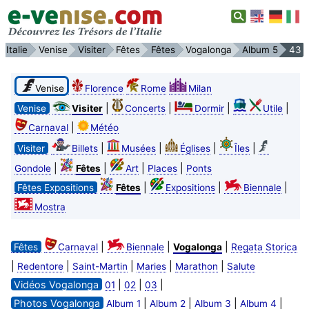
Italie
Venise
Visiter
Fêtes
Fêtes
Vogalonga
Album 5
43
Venise
Florence
Rome
Milan
|
|
|
|
Venise
Visiter
Concerts
Dormir
Utile
|
Carnaval
Météo
|
|
|
|
Visiter
Billets
Musées
Églises
Îles
|
|
|
|
Gondole
Fêtes
Art
Places
Ponts
|
|
|
Fêtes Expositions
Fêtes
Expositions
Biennale
Mostra
|
|
|
Fêtes
Carnaval
Biennale
Vogalonga
Regata Storica
|
|
|
|
|
Redentore
Saint-Martin
Maries
Marathon
Salute
Vidéos Vogalonga
|
|
|
01
02
03
Photos Vogalonga
|
|
|
|
Album 1
Album 2
Album 3
Album 4