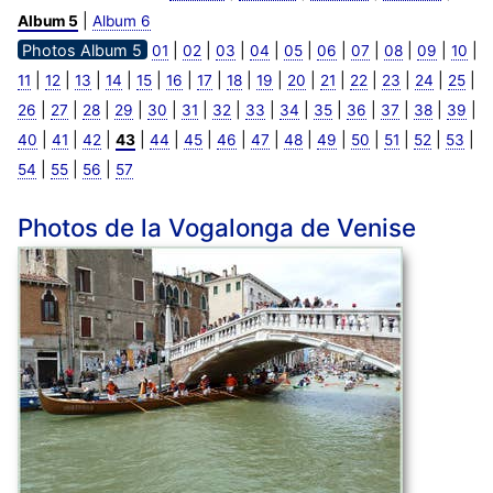
|
Album 5
Album 6
Photos Album 5
|
|
|
|
|
|
|
|
|
|
01
02
03
04
05
06
07
08
09
10
|
|
|
|
|
|
|
|
|
|
|
|
|
|
|
11
12
13
14
15
16
17
18
19
20
21
22
23
24
25
|
|
|
|
|
|
|
|
|
|
|
|
|
|
26
27
28
29
30
31
32
33
34
35
36
37
38
39
|
|
|
|
|
|
|
|
|
|
|
|
|
|
40
41
42
43
44
45
46
47
48
49
50
51
52
53
|
|
|
54
55
56
57
Photos de la Vogalonga de Venise