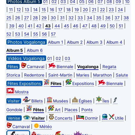
Photos Album 5
|
|
|
|
|
|
|
|
|
01
02
03
04
05
06
07
08
09
10
|
|
|
|
|
|
|
|
|
|
|
|
|
|
|
11
12
13
14
15
16
17
18
19
20
21
22
23
24
|
|
|
|
|
|
|
|
|
|
|
|
|
25
26
27
28
29
30
31
32
33
34
35
36
37
38
|
|
|
|
|
|
|
|
|
|
|
|
|
|
39
40
41
42
43
44
45
46
47
48
49
50
51
|
|
|
|
|
52
53
54
55
56
57
Photos Vogalonga
|
|
|
|
Album 1
Album 2
Album 3
Album 4
|
Album 5
Album 6
Vidéos Vogalonga
|
|
01
02
03
|
|
|
Fêtes
Carnaval
Biennale
Vogalonga
Regata
|
|
|
|
|
Storica
Redentore
Saint-Martin
Maries
Marathon
Salute
|
|
|
Fêtes Expositions
Fêtes
Expositions
Biennale
Mostra
|
|
|
|
Visiter
Billets
Musées
Églises
Îles
|
|
|
|
Gondole
Fêtes
Art
Places
Ponts
|
|
|
|
Venise
Visiter
Concerts
Dormir
Utile
|
Carnaval
Météo