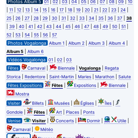
Photos Album 5
|
|
|
|
|
|
|
|
|
01
02
03
04
05
06
07
08
09
10
|
|
|
|
|
|
|
|
|
|
|
|
|
|
|
11
12
13
14
15
16
17
18
19
20
21
22
23
24
|
|
|
|
|
|
|
|
|
|
|
|
|
25
26
27
28
29
30
31
32
33
34
35
36
37
38
|
|
|
|
|
|
|
|
|
|
|
|
|
|
39
40
41
42
43
44
45
46
47
48
49
50
51
|
|
|
|
|
52
53
54
55
56
57
Photos Vogalonga
|
|
|
|
Album 1
Album 2
Album 3
Album 4
|
Album 5
Album 6
Vidéos Vogalonga
|
|
01
02
03
|
|
|
Fêtes
Carnaval
Biennale
Vogalonga
Regata
|
|
|
|
|
Storica
Redentore
Saint-Martin
Maries
Marathon
Salute
|
|
|
Fêtes Expositions
Fêtes
Expositions
Biennale
Mostra
|
|
|
|
Visiter
Billets
Musées
Églises
Îles
|
|
|
|
Gondole
Fêtes
Art
Places
Ponts
|
|
|
|
Venise
Visiter
Concerts
Dormir
Utile
|
Carnaval
Météo