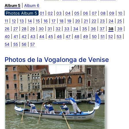
|
Album 5
Album 6
Photos Album 5
|
|
|
|
|
|
|
|
|
|
01
02
03
04
05
06
07
08
09
10
|
|
|
|
|
|
|
|
|
|
|
|
|
|
|
11
12
13
14
15
16
17
18
19
20
21
22
23
24
25
|
|
|
|
|
|
|
|
|
|
|
|
|
|
26
27
28
29
30
31
32
33
34
35
36
37
38
39
|
|
|
|
|
|
|
|
|
|
|
|
|
|
40
41
42
43
44
45
46
47
48
49
50
51
52
53
|
|
|
54
55
56
57
Photos de la Vogalonga de Venise