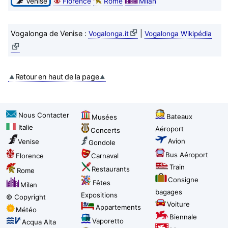
Venise
Florence
Rome
Milan
Vogalonga de Venise :
|
Vogalonga.it
Vogalonga Wikipédia
Retour en haut de la page
Nous Contacter
Bateaux
Musées
Italie
Aéroport
Concerts
Avion
Venise
Gondole
Bus Aéroport
Florence
Carnaval
Train
Restaurants
Rome
Consigne
Fêtes
Milan
bagages
Expositions
© Copyright
Voiture
Appartements
Météo
Biennale
Vaporetto
Acqua Alta