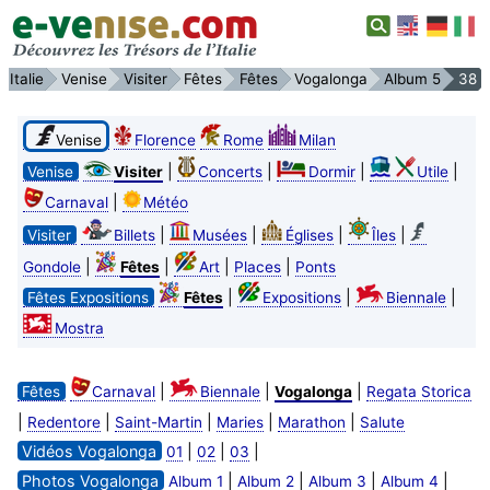
Italie
Venise
Visiter
Fêtes
Fêtes
Vogalonga
Album 5
38
Venise
Florence
Rome
Milan
|
|
|
|
Venise
Visiter
Concerts
Dormir
Utile
|
Carnaval
Météo
|
|
|
|
Visiter
Billets
Musées
Églises
Îles
|
|
|
|
Gondole
Fêtes
Art
Places
Ponts
|
|
|
Fêtes Expositions
Fêtes
Expositions
Biennale
Mostra
|
|
|
Fêtes
Carnaval
Biennale
Vogalonga
Regata Storica
|
|
|
|
|
Redentore
Saint-Martin
Maries
Marathon
Salute
Vidéos Vogalonga
|
|
|
01
02
03
Photos Vogalonga
|
|
|
|
Album 1
Album 2
Album 3
Album 4