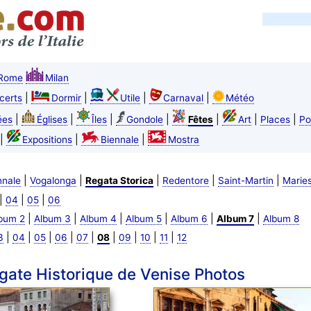
Rome
Milan
|
|
|
|
certs
Dormir
Utile
Carnaval
Météo
|
|
|
|
|
|
|
ées
Églises
Îles
Gondole
Fêtes
Art
Places
Po
|
|
|
Expositions
Biennale
Mostra
|
|
|
|
|
nnale
Vogalonga
Regata Storica
Redentore
Saint-Martin
Marie
|
|
|
04
05
06
|
|
|
|
|
|
bum 2
Album 3
Album 4
Album 5
Album 6
Album 7
Album 8
|
|
|
|
|
|
|
|
|
3
04
05
06
07
08
09
10
11
12
gate Historique de Venise Photos