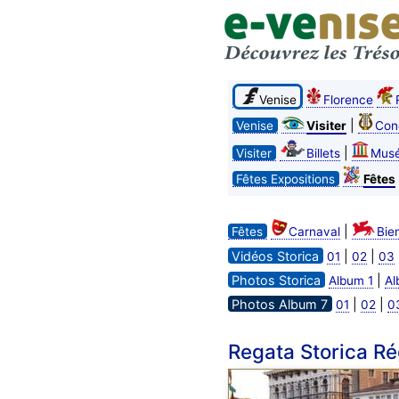
Venise
Florence
|
Venise
Visiter
Con
|
Visiter
Billets
Mus
Fêtes Expositions
Fêtes
|
Fêtes
Carnaval
Bie
Vidéos Storica
|
|
01
02
03
Photos Storica
|
Album 1
Al
Photos Album 7
|
|
01
02
0
Regata Storica Ré