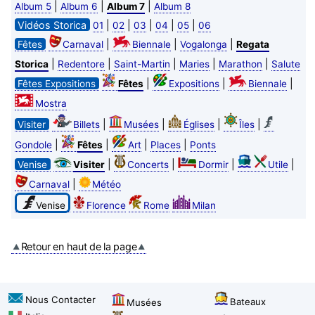
|
|
|
Album 5
Album 6
Album 7
Album 8
Vidéos Storica
|
|
|
|
|
01
02
03
04
05
06
|
|
|
Fêtes
Carnaval
Biennale
Vogalonga
Regata
|
|
|
|
|
Storica
Redentore
Saint-Martin
Maries
Marathon
Salute
|
|
|
Fêtes Expositions
Fêtes
Expositions
Biennale
Mostra
|
|
|
|
Visiter
Billets
Musées
Églises
Îles
|
|
|
|
Gondole
Fêtes
Art
Places
Ponts
|
|
|
|
Venise
Visiter
Concerts
Dormir
Utile
|
Carnaval
Météo
Venise
Florence
Rome
Milan
Retour en haut de la page
Nous Contacter
Bateaux
Musées