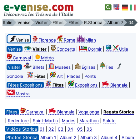
Italie
Venise
Visiter
Fêtes
Fêtes
R.Storica
Album 7
04
Venise
Florence
Rome
Milan
|
|
|
|
Venise
Visiter
Concerts
Dormir
Utile
|
Carnaval
Météo
|
|
|
|
Visiter
Billets
Musées
Églises
Îles
|
|
|
|
Gondole
Fêtes
Art
Places
Ponts
|
|
|
Fêtes Expositions
Fêtes
Expositions
Biennale
Mostra
|
|
|
Fêtes
Carnaval
Biennale
Vogalonga
Regata Storica
|
|
|
|
|
Redentore
Saint-Martin
Maries
Marathon
Salute
Vidéos Storica
|
|
|
|
|
01
02
03
04
05
06
Photos Storica
|
|
|
|
Album 1
Album 2
Album 3
Album 4
Album