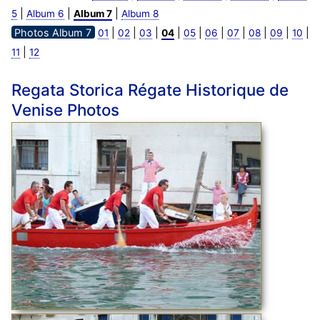
|
|
|
5
Album 6
Album 7
Album 8
Photos Album 7
|
|
|
|
|
|
|
|
|
|
01
02
03
04
05
06
07
08
09
10
|
11
12
Regata Storica Régate Historique de
Venise Photos