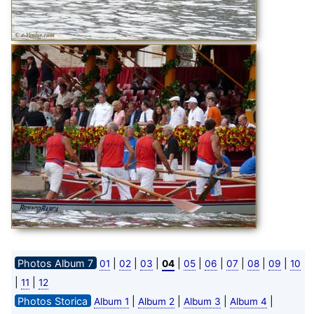
Photos Album 7
|
|
|
|
|
|
|
|
|
01
02
03
04
05
06
07
08
09
10
|
|
11
12
Photos Storica
|
|
|
|
Album 1
Album 2
Album 3
Album 4