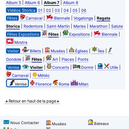
|
|
|
Album 5
Album 6
Album 7
Album 8
Vidéos Storica
|
|
|
|
|
01
02
03
04
05
06
|
|
|
Fêtes
Carnaval
Biennale
Vogalonga
Regata
|
|
|
|
|
Storica
Redentore
Saint-Martin
Maries
Marathon
Salute
|
|
|
Fêtes Expositions
Fêtes
Expositions
Biennale
Mostra
|
|
|
|
Visiter
Billets
Musées
Églises
Îles
|
|
|
|
Gondole
Fêtes
Art
Places
Ponts
|
|
|
|
Venise
Visiter
Concerts
Dormir
Utile
|
Carnaval
Météo
Venise
Florence
Rome
Milan
Retour en haut de la page
Nous Contacter
Bateaux
Musées