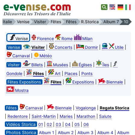
Italie
Venise
Visiter
Fêtes
Fêtes
R.Storica
Album 7
10
Venise
Florence
Rome
Milan
|
|
|
|
Venise
Visiter
Concerts
Dormir
Utile
|
Carnaval
Météo
|
|
|
|
Visiter
Billets
Musées
Églises
Îles
|
|
|
|
Gondole
Fêtes
Art
Places
Ponts
|
|
|
Fêtes Expositions
Fêtes
Expositions
Biennale
Mostra
|
|
|
Fêtes
Carnaval
Biennale
Vogalonga
Regata Storica
|
|
|
|
|
Redentore
Saint-Martin
Maries
Marathon
Salute
Vidéos Storica
|
|
|
|
|
01
02
03
04
05
06
Photos Storica
|
|
|
|
Album 1
Album 2
Album 3
Album 4
Album