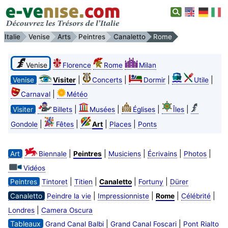
Italie
Venise
Arts
Peintres
Canaletto
Rome
Venise
Florence
Rome
Milan
|
|
|
|
Venise
Visiter
Concerts
Dormir
Utile
|
Carnaval
Météo
|
|
|
|
Visiter
Billets
Musées
Églises
Îles
|
|
|
|
Gondole
Fêtes
Art
Places
Ponts
|
|
|
|
|
Art
Biennale
Peintres
Musiciens
Écrivains
Photos
Vidéos
|
|
|
|
Peintres
Tintoret
Titien
Canaletto
Fortuny
Dürer
|
|
|
|
Canaletto
Peindre la vie
Impressionniste
Rome
Célébrité
|
Londres
Camera Oscura
Tableaux
|
|
Grand Canal Balbi
Grand Canal Foscari
Pont Rialto