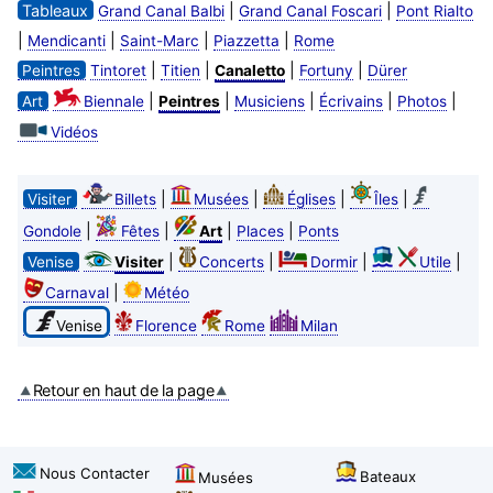
Tableaux
|
|
Grand Canal Balbi
Grand Canal Foscari
Pont Rialto
|
|
|
|
Mendicanti
Saint-Marc
Piazzetta
Rome
|
|
|
|
Peintres
Tintoret
Titien
Canaletto
Fortuny
Dürer
|
|
|
|
|
Art
Biennale
Peintres
Musiciens
Écrivains
Photos
Vidéos
|
|
|
|
Visiter
Billets
Musées
Églises
Îles
|
|
|
|
Gondole
Fêtes
Art
Places
Ponts
|
|
|
|
Venise
Visiter
Concerts
Dormir
Utile
|
Carnaval
Météo
Venise
Florence
Rome
Milan
Retour en haut de la page
Nous Contacter
Bateaux
Musées