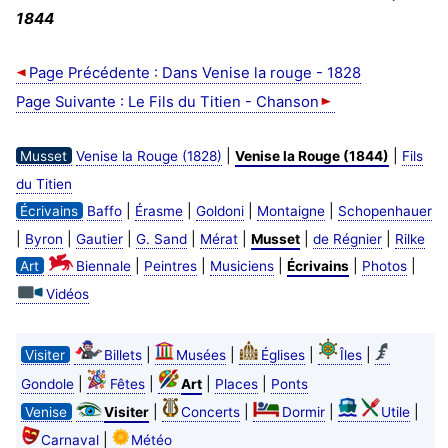
1844
Page Précédente : Dans Venise la rouge - 1828
Page Suivante : Le Fils du Titien - Chanson
|
|
Musset
Venise la Rouge (1828)
Venise la Rouge (1844)
Fils
du Titien
|
|
|
|
Écrivains
Baffo
Érasme
Goldoni
Montaigne
Schopenhauer
|
|
|
|
|
|
|
Byron
Gautier
G. Sand
Mérat
Musset
de Régnier
Rilke
|
|
|
|
|
Art
Biennale
Peintres
Musiciens
Écrivains
Photos
Vidéos
|
|
|
|
Visiter
Billets
Musées
Églises
Îles
|
|
|
|
Gondole
Fêtes
Art
Places
Ponts
|
|
|
|
Venise
Visiter
Concerts
Dormir
Utile
|
Carnaval
Météo