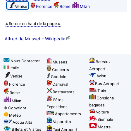
Venise
Florence
Rome
Milan
Retour en haut de la page
Alfred de Musset - Wikipédia
Nous Contacter
Bateaux
Musées
Italie
Aéroport
Concerts
Avion
Venise
Gondole
Bus Aéroport
Florence
Carnaval
Train
Restaurants
Rome
Consigne
Fêtes
Milan
bagages
Expositions
© Copyright
Voiture
Appartements
Météo
Biennale
Vaporetto
Acqua Alta
Mostra
Billets et Visites
Taxi Aéroport