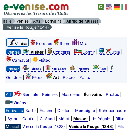
Italie
Venise
Arts
Écrivains
Alfred de Musset
Venise la Rouge(1844)
Venise
Florence
Rome
Milan
|
|
|
|
Venise
Visiter
Concerts
Dormir
Utile
|
Carnaval
Météo
|
|
|
|
Visiter
Billets
Musées
Églises
Îles
|
|
|
|
Gondole
Fêtes
Art
Places
Ponts
|
|
|
|
|
Art
Biennale
Peintres
Musiciens
Écrivains
Photos
Vidéos
|
|
|
|
Écrivains
Baffo
Érasme
Goldoni
Montaigne
Schopenhauer
|
|
|
|
|
|
|
Byron
Gautier
G. Sand
Mérat
Musset
de Régnier
Rilke
|
|
Musset
Venise la Rouge (1828)
Venise la Rouge (1844)
Fils