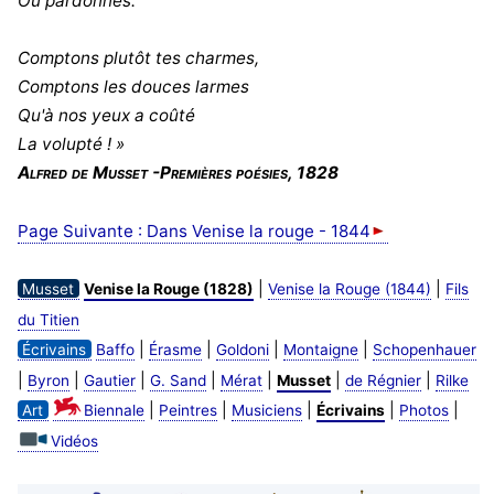
Ou pardonnés.
Comptons plutôt tes charmes,
Comptons les douces larmes
Qu'à nos yeux a coûté
La volupté ! »
Alfred de Musset -Premières poésies, 1828
Page Suivante : Dans Venise la rouge - 1844
|
|
Musset
Venise la Rouge (1828)
Venise la Rouge (1844)
Fils
du Titien
|
|
|
|
Écrivains
Baffo
Érasme
Goldoni
Montaigne
Schopenhauer
|
|
|
|
|
|
|
Byron
Gautier
G. Sand
Mérat
Musset
de Régnier
Rilke
|
|
|
|
|
Art
Biennale
Peintres
Musiciens
Écrivains
Photos
Vidéos