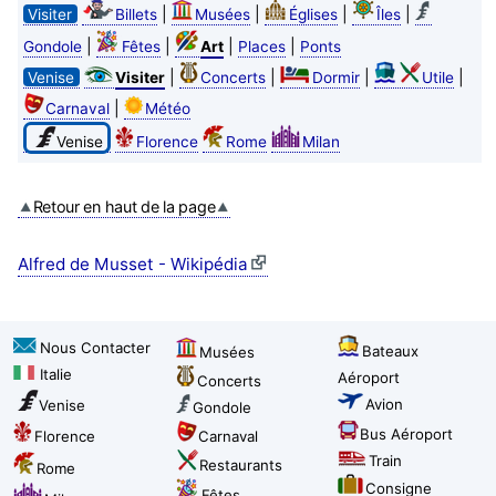
|
|
|
|
Visiter
Billets
Musées
Églises
Îles
|
|
|
|
Gondole
Fêtes
Art
Places
Ponts
|
|
|
|
Venise
Visiter
Concerts
Dormir
Utile
|
Carnaval
Météo
Venise
Florence
Rome
Milan
Retour en haut de la page
Alfred de Musset - Wikipédia
Nous Contacter
Bateaux
Musées
Italie
Aéroport
Concerts
Avion
Venise
Gondole
Bus Aéroport
Florence
Carnaval
Train
Restaurants
Rome
Consigne
Fêtes