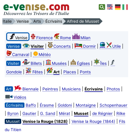
Italie
Venise
Arts
Écrivains
Alfred de Musset
Venise
Florence
Rome
Milan
|
|
|
|
Venise
Visiter
Concerts
Dormir
Utile
|
Carnaval
Météo
|
|
|
|
Visiter
Billets
Musées
Églises
Îles
|
|
|
|
Gondole
Fêtes
Art
Places
Ponts
|
|
|
|
|
Art
Biennale
Peintres
Musiciens
Écrivains
Photos
Vidéos
|
|
|
|
Écrivains
Baffo
Érasme
Goldoni
Montaigne
Schopenhauer
|
|
|
|
|
|
|
Byron
Gautier
G. Sand
Mérat
Musset
de Régnier
Rilke
|
|
Musset
Venise la Rouge (1828)
Venise la Rouge (1844)
Fils
du Titien