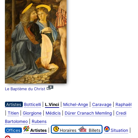
Le Baptème du Christ
|
|
|
|
Artistes
Botticelli
L.Vinci
Michel-Ange
Caravage
Raphaël
|
|
|
|
|
Titien
Giorgione
Médicis
Dürer Cranach Memling
Credi
|
Bartolomeo
Rubens
|
|
Offices
Artistes
Horaires
Billets
Situation