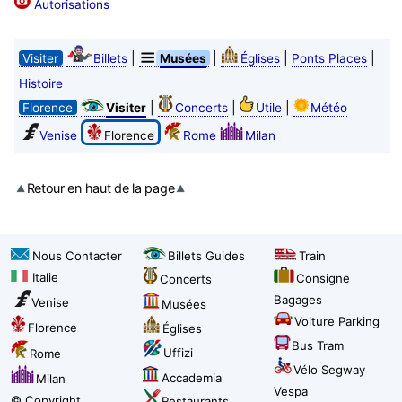
Autorisations
|
|
|
|
Visiter
Billets
Musées
Églises
Ponts Places
Histoire
|
|
|
Florence
Visiter
Concerts
Utile
Météo
Venise
Florence
Rome
Milan
Retour en haut de la page
Nous Contacter
Billets Guides
Train
Italie
Consigne
Concerts
Bagages
Venise
Musées
Voiture Parking
Florence
Églises
Bus Tram
Uffizi
Rome
Vélo Segway
Accademia
Milan
Vespa
© Copyright
Restaurants