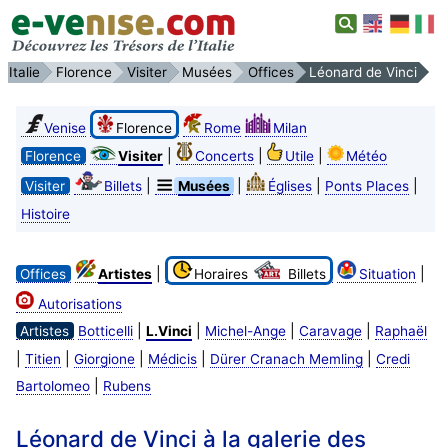
Italie
Florence
Visiter
Musées
Offices
Léonard de Vinci
Venise
Florence
Rome
Milan
|
|
|
Florence
Visiter
Concerts
Utile
Météo
|
|
|
|
Visiter
Billets
Musées
Églises
Ponts Places
Histoire
|
|
Offices
Artistes
Horaires
Billets
Situation
Autorisations
|
|
|
|
Artistes
Botticelli
L.Vinci
Michel-Ange
Caravage
Raphaël
|
|
|
|
|
Titien
Giorgione
Médicis
Dürer Cranach Memling
Credi
|
Bartolomeo
Rubens
Léonard de Vinci à la galerie des