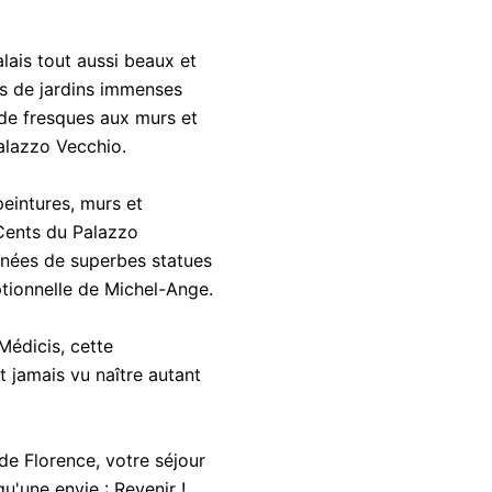
ais tout aussi beaux et
és de jardins immenses
de fresques aux murs et
alazzo Vecchio.
eintures, murs et
Cents du Palazzo
ignées de superbes statues
ptionnelle de Michel-Ange.
Médicis, cette
it jamais vu naître autant
de Florence, votre séjour
qu'une envie : Revenir !