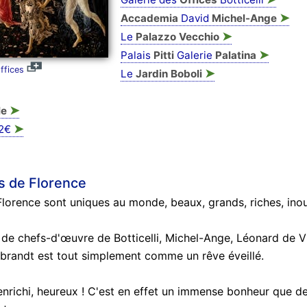
➤
Accademia
David
Michel-Ange
➤
Le
Palazzo Vecchio
➤
Palais
Pitti
Galerie
Palatina
ffices
➤
Le
Jardin Boboli
➤
le
➤
2€
s de Florence
lorence sont uniques au monde, beaux, grands, riches, inou
de chefs-d'œuvre de Botticelli, Michel-Ange, Léonard de Vi
randt est tout simplement comme un rêve éveillé.
enrichi, heureux ! C'est en effet un immense bonheur que d