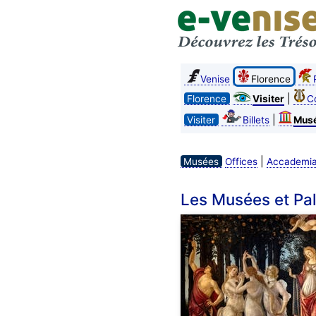
Venise
Florence
|
Florence
Visiter
C
|
Visiter
Billets
Mus
|
Musées
Offices
Accademi
Les Musées et Pal