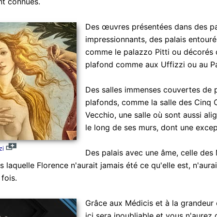
t connues.
Des œuvres présentées dans des pal
impressionnants, des palais entour
comme le palazzo Pitti ou décorés 
plafond comme aux Uffizzi ou au P
Des salles immenses couvertes de p
plafonds, comme la salle des Cinq 
Vecchio, une salle où sont aussi al
le long de ses murs, dont une exce
zi
Des palais avec une âme, celle des 
s laquelle Florence n'aurait jamais été ce qu'elle est, n'aura
fois.
Grâce aux Médicis et à la grandeur 
ici sera inoubliable et vous n'aurez 