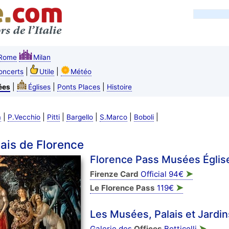
Rome
Milan
|
|
oncerts
Utile
Météo
|
|
|
ées
Églises
Ponts Places
Histoire
|
|
|
|
|
|
a
P.Vecchio
Pitti
Bargello
S.Marco
Boboli
ais de Florence
Florence Pass Musées Églis
➤
Firenze Card
Official 94€
➤
Le Florence Pass
119€
Les Musées, Palais et Jardi
➤
Galerie des
Offices
Botticelli