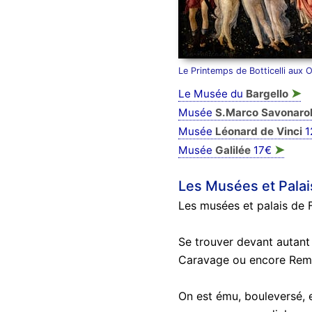
Le Printemps de Botticelli aux O
➤
Le Musée du
Bargello
Musée
S.Marco Savonaro
Musée
Léonard de Vinci
1
➤
Musée
Galilée
17€
Les Musées et Palai
Les musées et palais de F
Se trouver devant autant 
Caravage ou encore Remb
On est ému, bouleversé, 