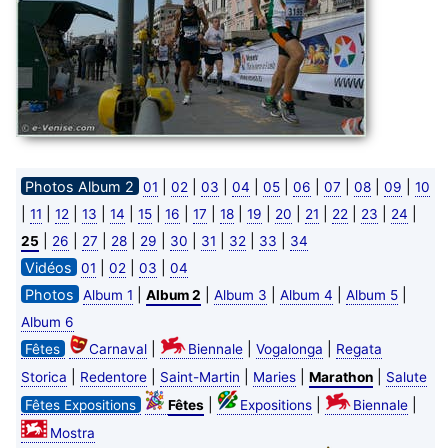
Photos Album 2
|
|
|
|
|
|
|
|
|
01
02
03
04
05
06
07
08
09
10
|
|
|
|
|
|
|
|
|
|
|
|
|
|
|
11
12
13
14
15
16
17
18
19
20
21
22
23
24
|
|
|
|
|
|
|
|
|
25
26
27
28
29
30
31
32
33
34
Vidéos
|
|
|
01
02
03
04
Photos
|
|
|
|
|
Album 1
Album 2
Album 3
Album 4
Album 5
Album 6
|
|
|
Fêtes
Carnaval
Biennale
Vogalonga
Regata
|
|
|
|
|
Storica
Redentore
Saint-Martin
Maries
Marathon
Salute
|
|
|
Fêtes Expositions
Fêtes
Expositions
Biennale
Mostra