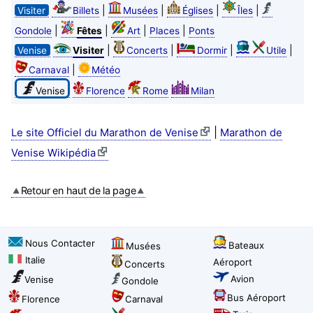
|
|
|
|
Visiter
Billets
Musées
Églises
Îles
|
|
|
|
Gondole
Fêtes
Art
Places
Ponts
|
|
|
|
Venise
Visiter
Concerts
Dormir
Utile
|
Carnaval
Météo
Venise
Florence
Rome
Milan
|
Le site Officiel du Marathon de Venise
Marathon de
Venise Wikipédia
Retour en haut de la page
Nous Contacter
Bateaux
Musées
Italie
Aéroport
Concerts
Avion
Venise
Gondole
Bus Aéroport
Florence
Carnaval