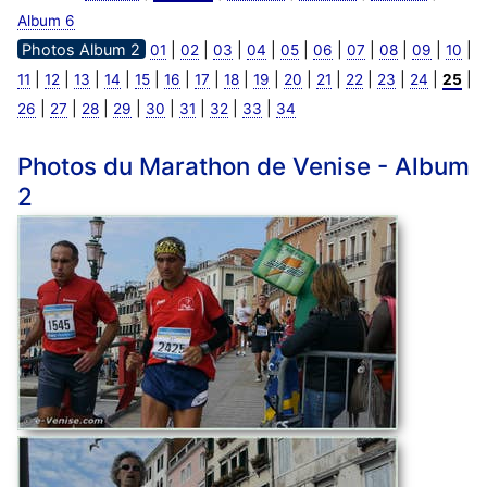
Album 6
Photos Album 2
|
|
|
|
|
|
|
|
|
|
01
02
03
04
05
06
07
08
09
10
|
|
|
|
|
|
|
|
|
|
|
|
|
|
|
11
12
13
14
15
16
17
18
19
20
21
22
23
24
25
|
|
|
|
|
|
|
|
26
27
28
29
30
31
32
33
34
Photos du Marathon de Venise - Album
2