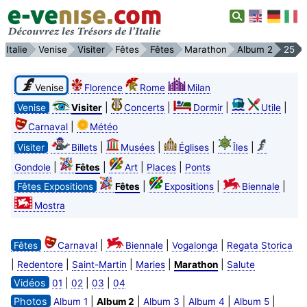
Italie
Venise
Visiter
Fêtes
Fêtes
Marathon
Album 2
25
Venise
Florence
Rome
Milan
|
|
|
|
Venise
Visiter
Concerts
Dormir
Utile
|
Carnaval
Météo
|
|
|
|
Visiter
Billets
Musées
Églises
Îles
|
|
|
|
Gondole
Fêtes
Art
Places
Ponts
|
|
|
Fêtes Expositions
Fêtes
Expositions
Biennale
Mostra
|
|
|
Fêtes
Carnaval
Biennale
Vogalonga
Regata Storica
|
|
|
|
|
Redentore
Saint-Martin
Maries
Marathon
Salute
Vidéos
|
|
|
01
02
03
04
Photos
|
|
|
|
|
Album 1
Album 2
Album 3
Album 4
Album 5