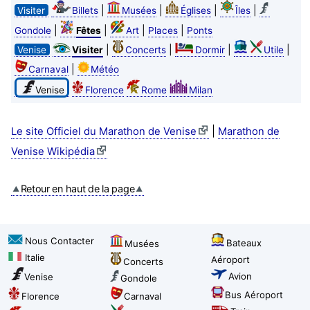
|
|
|
|
Visiter
Billets
Musées
Églises
Îles
|
|
|
|
Gondole
Fêtes
Art
Places
Ponts
|
|
|
|
Venise
Visiter
Concerts
Dormir
Utile
|
Carnaval
Météo
Venise
Florence
Rome
Milan
|
Le site Officiel du Marathon de Venise
Marathon de
Venise Wikipédia
Retour en haut de la page
Nous Contacter
Bateaux
Musées
Italie
Aéroport
Concerts
Avion
Venise
Gondole
Bus Aéroport
Florence
Carnaval