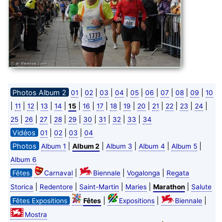
Photos Album 2
|
|
|
|
|
|
|
|
|
01
02
03
04
05
06
07
08
09
10
|
|
|
|
|
|
|
|
|
|
|
|
|
|
|
11
12
13
14
15
16
17
18
19
20
21
22
23
24
|
|
|
|
|
|
|
|
|
25
26
27
28
29
30
31
32
33
34
Vidéos
|
|
|
01
02
03
04
Photos
|
|
|
|
|
Album 1
Album 2
Album 3
Album 4
Album 5
Album 6
|
|
|
Fêtes
Carnaval
Biennale
Vogalonga
Regata
|
|
|
|
|
Storica
Redentore
Saint-Martin
Maries
Marathon
Salute
|
|
|
Fêtes Expositions
Fêtes
Expositions
Biennale
Mostra