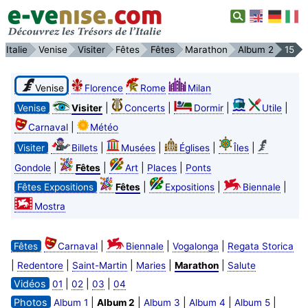
Italie
Venise
Visiter
Fêtes
Fêtes
Marathon
Album 2
15
Venise
Florence
Rome
Milan
|
|
|
|
Venise
Visiter
Concerts
Dormir
Utile
|
Carnaval
Météo
|
|
|
|
Visiter
Billets
Musées
Églises
Îles
|
|
|
|
Gondole
Fêtes
Art
Places
Ponts
|
|
|
Fêtes Expositions
Fêtes
Expositions
Biennale
Mostra
|
|
|
Fêtes
Carnaval
Biennale
Vogalonga
Regata Storica
|
|
|
|
|
Redentore
Saint-Martin
Maries
Marathon
Salute
Vidéos
|
|
|
01
02
03
04
Photos
|
|
|
|
|
Album 1
Album 2
Album 3
Album 4
Album 5