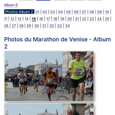
Album 6
Photos Album 2
|
|
|
|
|
|
|
|
|
|
01
02
03
04
05
06
07
08
09
10
|
|
|
|
|
|
|
|
|
|
|
|
|
|
|
11
12
13
14
15
16
17
18
19
20
21
22
23
24
25
|
|
|
|
|
|
|
|
26
27
28
29
30
31
32
33
34
Photos du Marathon de Venise - Album
2