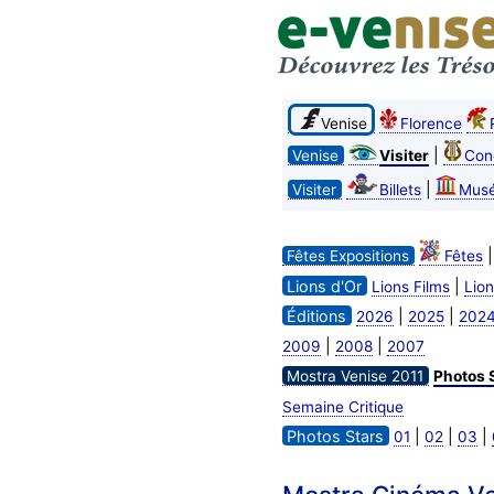
Venise
Florence
|
Venise
Visiter
Con
|
Visiter
Billets
Mus
Fêtes Expositions
Fêtes
Lions d'Or
|
Lions Films
Lion
Éditions
|
|
2026
2025
202
|
|
2009
2008
2007
Mostra Venise 2011
Photos 
Semaine Critique
Photos Stars
|
|
|
01
02
03