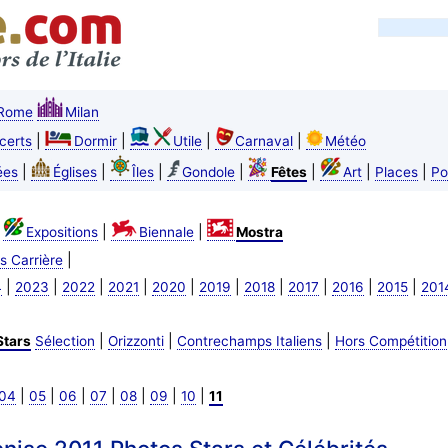
Rome
Milan
|
|
|
|
certs
Dormir
Utile
Carnaval
Météo
|
|
|
|
|
|
|
ées
Églises
Îles
Gondole
Fêtes
Art
Places
Po
|
|
|
Expositions
Biennale
Mostra
|
s Carrière
|
|
|
|
|
|
|
|
|
|
4
2023
2022
2021
2020
2019
2018
2017
2016
2015
201
|
|
|
Stars
Sélection
Orizzonti
Contrechamps Italiens
Hors Compétition
|
|
|
|
|
|
|
04
05
06
07
08
09
10
11