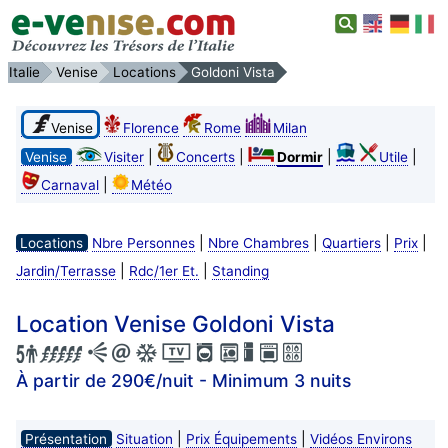
Italie
Venise
Locations
Goldoni Vista
Venise
Florence
Rome
Milan
|
|
|
|
Venise
Visiter
Concerts
Dormir
Utile
|
Carnaval
Météo
|
|
|
|
Locations
Nbre Personnes
Nbre Chambres
Quartiers
Prix
|
|
Jardin/Terrasse
Rdc/1er Et.
Standing
Location Venise Goldoni Vista
À partir de 290€/nuit - Minimum 3 nuits
|
|
Présentation
Situation
Prix Équipements
Vidéos Environs