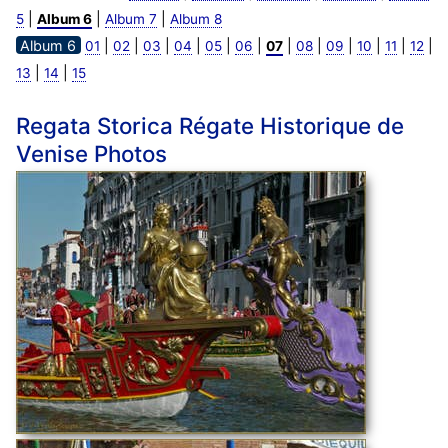
|
|
|
5
Album 6
Album 7
Album 8
Album 6
|
|
|
|
|
|
|
|
|
|
|
|
01
02
03
04
05
06
07
08
09
10
11
12
|
|
13
14
15
Regata Storica Régate Historique de
Venise Photos