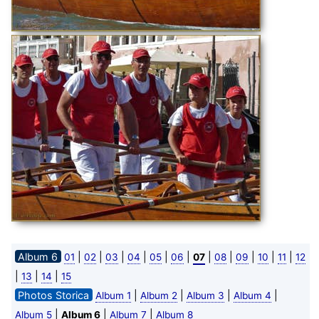
Album 6
|
|
|
|
|
|
|
|
|
|
|
01
02
03
04
05
06
07
08
09
10
11
12
|
|
|
13
14
15
Photos Storica
|
|
|
|
Album 1
Album 2
Album 3
Album 4
|
|
|
Album 5
Album 6
Album 7
Album 8