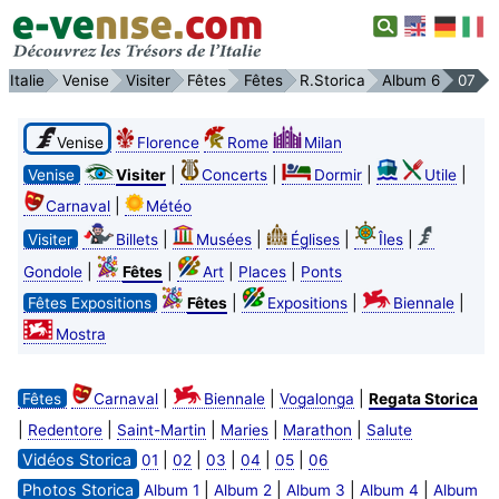
Italie
Venise
Visiter
Fêtes
Fêtes
R.Storica
Album 6
07
Venise
Florence
Rome
Milan
|
|
|
|
Venise
Visiter
Concerts
Dormir
Utile
|
Carnaval
Météo
|
|
|
|
Visiter
Billets
Musées
Églises
Îles
|
|
|
|
Gondole
Fêtes
Art
Places
Ponts
|
|
|
Fêtes Expositions
Fêtes
Expositions
Biennale
Mostra
|
|
|
Fêtes
Carnaval
Biennale
Vogalonga
Regata Storica
|
|
|
|
|
Redentore
Saint-Martin
Maries
Marathon
Salute
Vidéos Storica
|
|
|
|
|
01
02
03
04
05
06
Photos Storica
|
|
|
|
Album 1
Album 2
Album 3
Album 4
Album