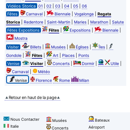
Vidéos Storica
|
|
|
|
|
01
02
03
04
05
06
|
|
|
Fêtes
Carnaval
Biennale
Vogalonga
Regata
|
|
|
|
|
Storica
Redentore
Saint-Martin
Maries
Marathon
Salute
|
|
|
Fêtes Expositions
Fêtes
Expositions
Biennale
Mostra
|
|
|
|
Visiter
Billets
Musées
Églises
Îles
|
|
|
|
Gondole
Fêtes
Art
Places
Ponts
|
|
|
|
Venise
Visiter
Concerts
Dormir
Utile
|
Carnaval
Météo
Venise
Florence
Rome
Milan
Retour en haut de la page
Nous Contacter
Bateaux
Musées
Italie
Aéroport
Concerts