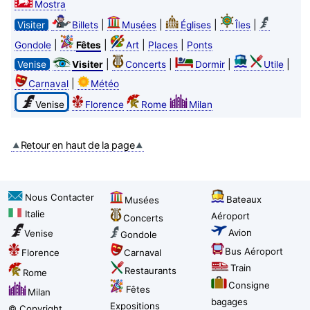
Mostra
|
|
|
|
Visiter
Billets
Musées
Églises
Îles
|
|
|
|
Gondole
Fêtes
Art
Places
Ponts
|
|
|
|
Venise
Visiter
Concerts
Dormir
Utile
|
Carnaval
Météo
Venise
Florence
Rome
Milan
Retour en haut de la page
Nous Contacter
Bateaux
Musées
Italie
Aéroport
Concerts
Avion
Venise
Gondole
Bus Aéroport
Florence
Carnaval
Train
Restaurants
Rome
Consigne
Fêtes
Milan
bagages
Expositions
© Copyright