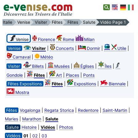
Italie
Venise
Visiter
Fêtes
Fêtes
Salute
Vidéo Page 1
Venise
Florence
Rome
Milan
|
|
|
|
Venise
Visiter
Concerts
Dormir
Utile
|
Carnaval
Météo
|
|
|
|
Visiter
Billets
Musées
Églises
Îles
|
|
|
|
Gondole
Fêtes
Art
Places
Ponts
|
|
|
Fêtes Expositions
Fêtes
Expositions
Biennale
Mostra
|
|
|
|
Fêtes
Vogalonga
Regata Storica
Redentore
Saint-Martin
|
|
Maries
Marathon
Salute
|
|
Salute
Histoire
Vidéos
Photos
Vidéos
|
|
01
02
03