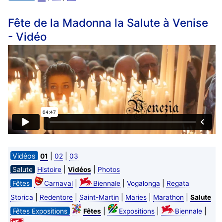
Fête de la Madonna la Salute à Venise
- Vidéo
Vidéos
|
|
01
02
03
|
|
Salute
Histoire
Vidéos
Photos
|
|
|
Fêtes
Carnaval
Biennale
Vogalonga
Regata
|
|
|
|
|
Storica
Redentore
Saint-Martin
Maries
Marathon
Salute
|
|
|
Fêtes Expositions
Fêtes
Expositions
Biennale