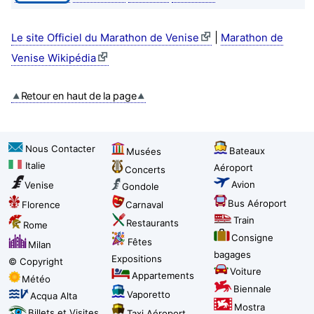
|
Le site Officiel du Marathon de Venise
Marathon de
Venise Wikipédia
Retour en haut de la page
Nous Contacter
Bateaux
Musées
Italie
Aéroport
Concerts
Avion
Venise
Gondole
Bus Aéroport
Florence
Carnaval
Train
Restaurants
Rome
Consigne
Fêtes
Milan
bagages
Expositions
© Copyright
Voiture
Appartements
Météo
Biennale
Vaporetto
Acqua Alta
Mostra
Billets et Visites
Taxi Aéroport