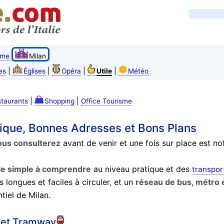
ome
Milan
|
|
|
|
es
Églises
Opéra
Utile
Météo
|
|
taurants
Shopping
Office Tourisme
atique, Bonnes Adresses et Bons Plans
ous consulterez
avant de venir et une fois sur place est no
lle simple à comprendre
au niveau pratique et des
transpor
 longues et faciles à circuler, et un
réseau de bus, métro 
tiel de Milan.
 et Tramway