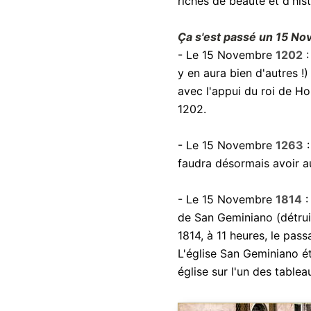
riches de beauté et d'hist
Ça s'est passé un 15 No
- Le 15 Novembre
1202
:
y en aura bien d'autres !)
avec l'appui du roi de Ho
1202.
- Le 15 Novembre
1263
:
faudra désormais avoir a
- Le 15 Novembre
1814
:
de San Geminiano (détrui
1814, à 11 heures, le pass
L'église San Geminiano ét
église sur l'un des table