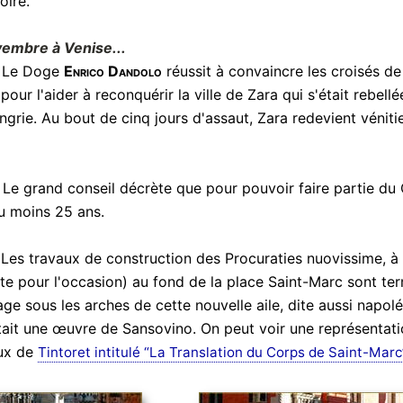
oire.
vembre à Venise...
 Le Doge
Enrico Dandolo
réussit à convaincre les croisés de f
 pour l'aider à reconquérir la ville de Zara qui s'était rebell
ngrie. Au bout de cinq jours d'assaut, Zara redevient vénit
 Le grand conseil décrète que pour pouvoir faire partie du 
u moins 25 ans.
 Les travaux de construction des Procuraties nuovissime, à 
te pour l'occasion) au fond de la place Saint-Marc sont t
age sous les arches de cette nouvelle aile, dite aussi napol
ait une œuvre de Sansovino. On peut voir une représentatio
aux de
Tintoret intitulé “La Translation du Corps de Saint-Marc