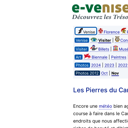
Venise
Florence
|
Venise
Visiter
Con
|
Visiter
Billets
Mus
|
Art
Biennale
Peintres
|
|
Photos
2024
2023
2022
|
Photos 2012
Oct
Nov
Les Pierres du Ca
Encore une
bien ag
météo
course à faire dans le Ca
endroits que nous affect