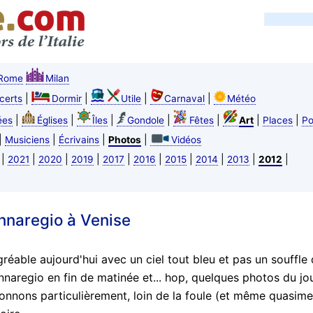
Rome
Milan
|
|
|
|
certs
Dormir
Utile
Carnaval
Météo
|
|
|
|
|
|
|
ées
Églises
Îles
Gondole
Fêtes
Art
Places
Po
|
|
|
|
Musiciens
Écrivains
Photos
Vidéos
|
|
|
|
|
|
|
|
|
|
2021
2020
2019
2017
2016
2015
2014
2013
2012
nnaregio à Venise
réable aujourd'hui avec un ciel tout bleu et pas un souffle 
nnaregio en fin de matinée et... hop, quelques photos du j
ionnons particulièrement, loin de la foule (et même quasim