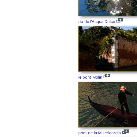
rio de l'Acqua Dolce
le pont Molin
pont de la Misericordia