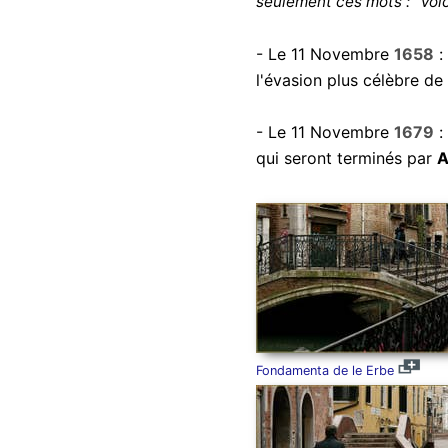
seulement ces mots : "Voic
- Le 11 Novembre
1658
:
l'évasion plus célèbre de
- Le 11 Novembre
1679
:
qui seront terminés par
A
Fondamenta de le Erbe