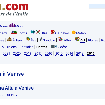
Rome
Milan
|
|
|
|
certs
Dormir
Utile
Carnaval
Météo
|
|
|
|
|
|
|
ées
Églises
Îles
Gondole
Fêtes
Art
Places
Po
|
|
|
|
Musiciens
Écrivains
Photos
Vidéos
|
|
|
|
|
|
|
|
|
|
2021
2020
2019
2017
2016
2015
2014
2013
2012
a à Venise
a Alta à Venise
|
ct
1er Nov