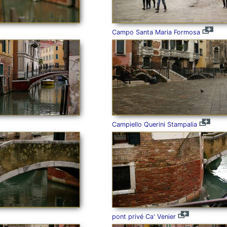
Campo Santa Maria Formosa
Campiello Querini Stampalia
pont privé Ca' Venier