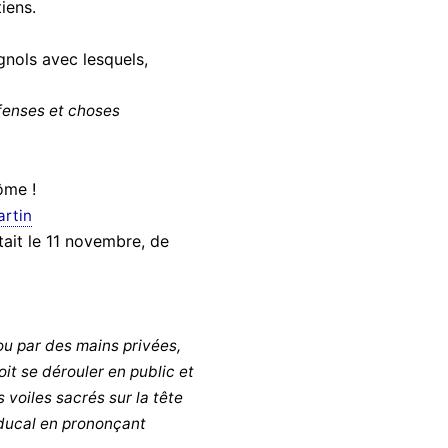
iens.
ignols avec lesquels,
fenses et choses
ôme !
artin
tait le 11 novembre, de
u par des mains privées,
t se dérouler en public et
 voiles sacrés sur la tête
 ducal en prononçant