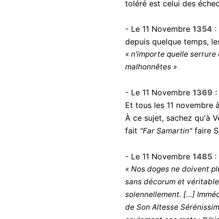
toléré est celui des échec
- Le 11 Novembre
1354
:
depuis quelque temps, les
« n'importe quelle serrur
malhonnêtes »
- Le 11 Novembre
1369
:
Et tous les 11 novembre à
À ce sujet, sachez qu'à V
fait
faire S
"Far Samartin"
- Le 11 Novembre
1485
:
« Nos doges ne doivent pl
sans décorum et véritable
solennellement. [...] Imméd
de Son Altesse Sérénissime