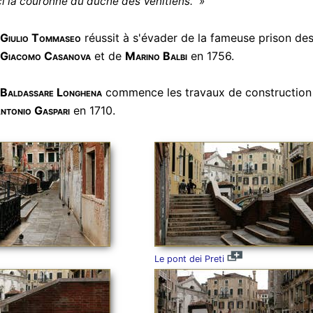
i la couronne du duché des Vénitiens." »
Giulio Tommaseo
réussit à s'évader de la fameuse prison des
Giacomo Casanova
et de
Marino Balbi
en 1756.
Baldassare Longhena
commence les travaux de construction 
ntonio Gaspari
en 1710.
Le pont dei Preti