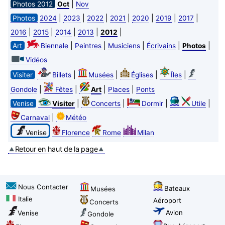
|
Photos 2012
Oct
Nov
|
|
|
|
|
|
|
Photos
2024
2023
2022
2021
2020
2019
2017
|
|
|
|
|
2016
2015
2014
2013
2012
|
|
|
|
|
Art
Biennale
Peintres
Musiciens
Écrivains
Photos
Vidéos
|
|
|
|
Visiter
Billets
Musées
Églises
Îles
|
|
|
|
Gondole
Fêtes
Art
Places
Ponts
|
|
|
|
Venise
Visiter
Concerts
Dormir
Utile
|
Carnaval
Météo
Venise
Florence
Rome
Milan
Retour en haut de la page
Nous Contacter
Bateaux
Musées
Italie
Aéroport
Concerts
Avion
Venise
Gondole