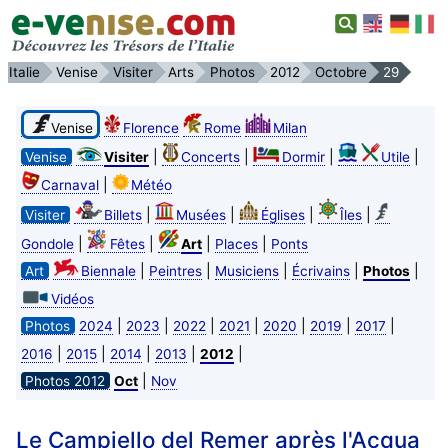
Italie
Venise
Visiter
Arts
Photos
2012
Octobre
29
Venise
Florence
Rome
Milan
|
|
|
|
Venise
Visiter
Concerts
Dormir
Utile
|
Carnaval
Météo
|
|
|
|
Visiter
Billets
Musées
Églises
Îles
|
|
|
|
Gondole
Fêtes
Art
Places
Ponts
|
|
|
|
|
Art
Biennale
Peintres
Musiciens
Écrivains
Photos
Vidéos
|
|
|
|
|
|
|
Photos
2024
2023
2022
2021
2020
2019
2017
|
|
|
|
|
2016
2015
2014
2013
2012
|
Photos 2012
Oct
Nov
Le Campiello del Remer après l'Acqua