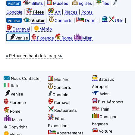
|
|
|
|
Visiter
Billets
Musées
Églises
Îles
|
|
|
|
Gondole
Fêtes
Art
Places
Ponts
|
|
|
|
Venise
Visiter
Concerts
Dormir
Utile
|
Carnaval
Météo
Venise
Florence
Rome
Milan
Retour en haut de la page
Nous Contacter
Bateaux
Musées
Italie
Aéroport
Concerts
Avion
Venise
Gondole
Bus Aéroport
Florence
Carnaval
Train
Restaurants
Rome
Consigne
Fêtes
Milan
bagages
Expositions
© Copyright
Voiture
Appartements
Météo