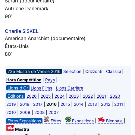
Safari (documentaire)
Autriche Danemark
90’
Charlie SISKEL
American Anarchist (documentaire)
États-Unis
80’
|
|
|
73e Mostra de Venise 2016
Sélection
Orizzonti
Classici
|
|
Hors Compétition
Pays
Lions d'Or
|
|
Lions Films
Lions Carrière
Éditions
|
|
|
|
|
|
|
2026
2025
2024
2023
2022
2021
2020
|
|
|
|
|
|
|
|
|
2019
2018
2017
2016
2015
2014
2013
2012
2011
|
|
|
2010
2009
2008
2007
|
|
|
Fêtes Expositions
Fêtes
Expositions
Biennale
Mostra