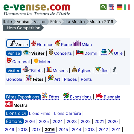
Italie
Venise
Visiter
Fêtes
La Mostra
Mostra 2016
Hors Compétition
Venise
Florence
Rome
Milan
|
|
|
|
Venise
Visiter
Concerts
Dormir
Utile
|
Carnaval
Météo
|
|
|
|
Visiter
Billets
Musées
Églises
Îles
|
|
|
|
Gondole
Fêtes
Art
Places
Ponts
|
|
|
Fêtes Expositions
Fêtes
Expositions
Biennale
Mostra
Lions d'Or
|
|
Lions Films
Lions Carrière
Éditions
|
|
|
|
|
|
|
2026
2025
2024
2023
2022
2021
2020
|
|
|
|
|
|
|
|
|
2019
2018
2017
2016
2015
2014
2013
2012
2011