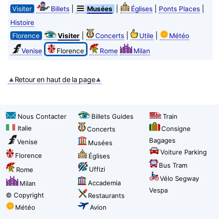
|
|
|
|
Visiter
Billets
Musées
Églises
Ponts Places
Histoire
|
|
|
Florence
Visiter
Concerts
Utile
Météo
Venise
Florence
Rome
Milan
Retour en haut de la page
Nous Contacter
Billets Guides
Train
Italie
Consigne
Concerts
Bagages
Venise
Musées
Voiture Parking
Florence
Églises
Bus Tram
Uffizi
Rome
Vélo Segway
Accademia
Milan
Vespa
© Copyright
Restaurants
Météo
Avion