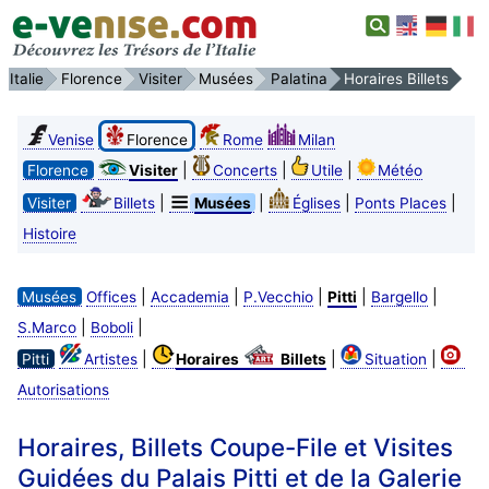
Italie
Florence
Visiter
Musées
Palatina
Horaires Billets
Venise
Florence
Rome
Milan
|
|
|
Florence
Visiter
Concerts
Utile
Météo
|
|
|
|
Visiter
Billets
Musées
Églises
Ponts Places
Histoire
|
|
|
|
|
Musées
Offices
Accademia
P.Vecchio
Pitti
Bargello
|
|
S.Marco
Boboli
|
|
|
Pitti
Artistes
Horaires
Billets
Situation
Autorisations
Horaires, Billets Coupe-File et Visites
Guidées du Palais Pitti et de la Galerie