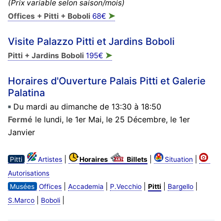
(Prix variable selon saison/mois)
➤
Offices + Pitti + Boboli
68€
Visite Palazzo Pitti et Jardins Boboli
➤
Pitti + Jardins Boboli
195€
Horaires d'Ouverture Palais Pitti et Galerie
Palatina
Du mardi au dimanche de 13:30 à 18:50
Fermé
le lundi, le 1er Mai, le 25 Décembre, le 1er
Janvier
|
|
|
Pitti
Artistes
Horaires
Billets
Situation
Autorisations
|
|
|
|
|
Musées
Offices
Accademia
P.Vecchio
Pitti
Bargello
|
|
S.Marco
Boboli