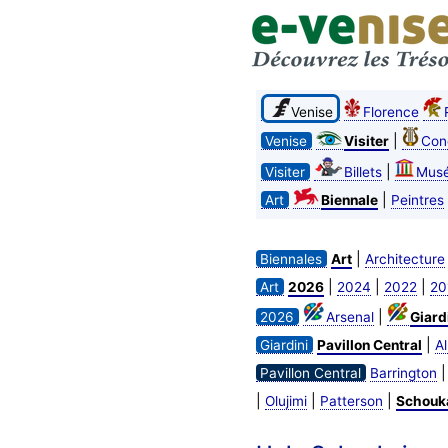
Venise
Florence
|
Venise
Visiter
Con
|
Visiter
Billets
Mus
|
Art
Biennale
Peintres
|
Biennales
Art
Architecture
|
|
|
Art
2026
2024
2022
20
|
2026
Arsenal
Giard
|
Giardini
Pavillon Central
A
Pavillon Central
Barrington
|
|
|
Olujimi
Patterson
Schouk