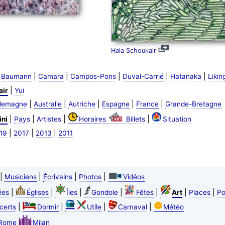
Hala Schoukair
|
|
|
|
|
|
Baumann
Camara
Campos-Pons
Duval-Carrié
Hatanaka
Likin
|
air
Yui
|
|
|
|
|
llemagne
Australie
Autriche
Espagne
France
Grande-Bretagne
|
|
|
|
ini
Pays
Artistes
Horaires
Billets
Situation
|
|
|
19
2017
2013
2011
|
|
|
|
Musiciens
Écrivains
Photos
Vidéos
|
|
|
|
|
|
|
ées
Églises
Îles
Gondole
Fêtes
Art
Places
Po
|
|
|
|
certs
Dormir
Utile
Carnaval
Météo
Rome
Milan