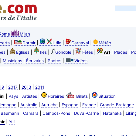
Rome
Milan
|
|
|
|
certs
Dormir
Utile
Carnaval
Météo
|
|
|
|
|
|
|
ées
Églises
Îles
Gondole
Fêtes
Art
Places
Po
|
|
|
|
Musiciens
Écrivains
Photos
Vidéos
|
|
|
19
2017
2013
2011
|
|
|
|
ini
Pays
Artistes
Horaires
Billets
Situation
|
|
|
|
|
llemagne
Australie
Autriche
Espagne
France
Grande-Bretagne
|
|
|
|
|
|
Baumann
Camara
Campos-Pons
Duval-Carrié
Hatanaka
Likin
|
air
Yui