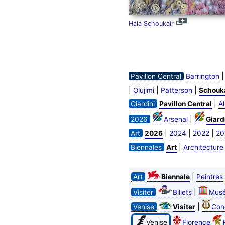
Hala Schoukair
Pavillon Central
Barrington
|
|
|
Olujimi
Patterson
Schouk
|
Giardini
Pavillon Central
A
|
2026
Arsenal
Giard
|
|
|
Art
2026
2024
2022
20
|
Biennales
Art
Architecture
|
Art
Biennale
Peintres
|
Visiter
Billets
Mus
|
Venise
Visiter
Con
Venise
Florence