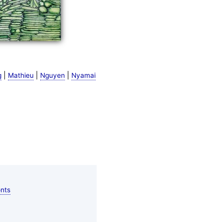
|
|
|
g
Mathieu
Nguyen
Nyamai
nts