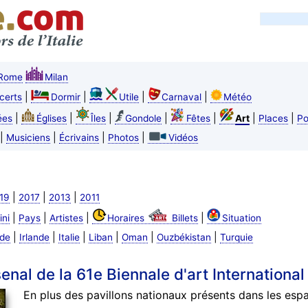
Rome
Milan
|
|
|
|
certs
Dormir
Utile
Carnaval
Météo
|
|
|
|
|
|
|
ées
Églises
Îles
Gondole
Fêtes
Art
Places
Po
|
|
|
|
Musiciens
Écrivains
Photos
Vidéos
|
|
|
19
2017
2013
2011
|
|
|
|
ini
Pays
Artistes
Horaires
Billets
Situation
|
|
|
|
|
|
nde
Irlande
Italie
Liban
Oman
Ouzbékistan
Turquie
senal de la 61e Biennale d'art Internationa
En plus des pavillons nationaux présents dans les esp