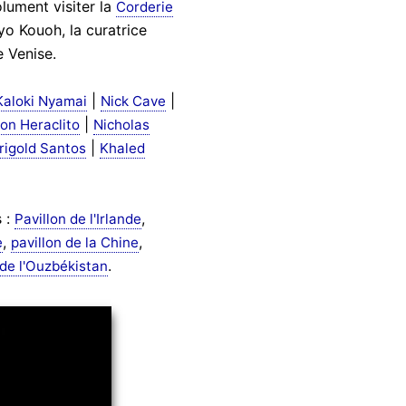
olument visiter la
Corderie
yo Kouoh, la curatrice
 Venise.
|
|
Kaloki Nyamai
Nick Cave
|
on Heraclito
Nicholas
|
rigold Santos
Khaled
s :
,
Pavillon de l'Irlande
,
,
e
pavillon de la Chine
.
 de l'Ouzbékistan