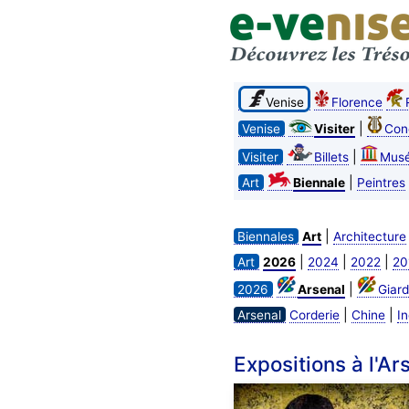
Venise
Florence
|
Venise
Visiter
Con
|
Visiter
Billets
Mus
|
Art
Biennale
Peintres
|
Biennales
Art
Architecture
|
|
|
Art
2026
2024
2022
20
|
2026
Arsenal
Giard
|
|
Arsenal
Corderie
Chine
I
Expositions à l'Ar