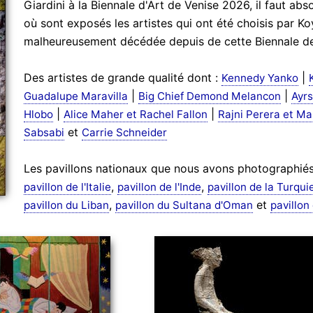
Giardini à la Biennale d'Art de Venise 2026, il faut abs
où sont exposés les artistes qui ont été choisis par Ko
malheureusement décédée depuis de cette Biennale de
Des artistes de grande qualité dont :
|
Kennedy Yanko
|
|
Guadalupe Maravilla
Big Chief Demond Melancon
Ayrs
|
|
Hlobo
Alice Maher et Rachel Fallon
Rajni Perera et Ma
et
Sabsabi
Carrie Schneider
Les pavillons nationaux que nous avons photographié
,
,
pavillon de l'Italie
pavillon de l'Inde
pavillon de la Turqui
,
et
pavillon du Liban
pavillon du Sultana d'Oman
pavillon