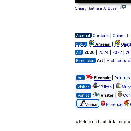
Oman, Haitham Al Busafi
|
|
Arsenal
Corderie
Chine
I
|
2026
Arsenal
Giard
|
|
|
Art
2026
2024
2022
20
|
Biennales
Art
Architecture
|
Art
Biennale
Peintres
|
Visiter
Billets
Mus
|
Venise
Visiter
Con
Venise
Florence
Retour en haut de la page