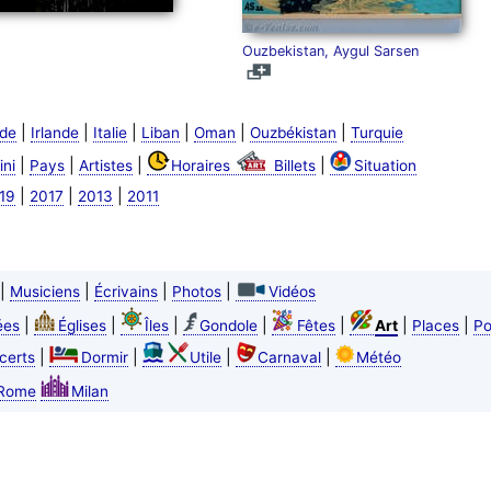
Ouzbekistan, Aygul Sarsen
|
|
|
|
|
|
nde
Irlande
Italie
Liban
Oman
Ouzbékistan
Turquie
|
|
|
|
ini
Pays
Artistes
Horaires
Billets
Situation
|
|
|
19
2017
2013
2011
|
|
|
|
Musiciens
Écrivains
Photos
Vidéos
|
|
|
|
|
|
|
ées
Églises
Îles
Gondole
Fêtes
Art
Places
Po
|
|
|
|
certs
Dormir
Utile
Carnaval
Météo
Rome
Milan