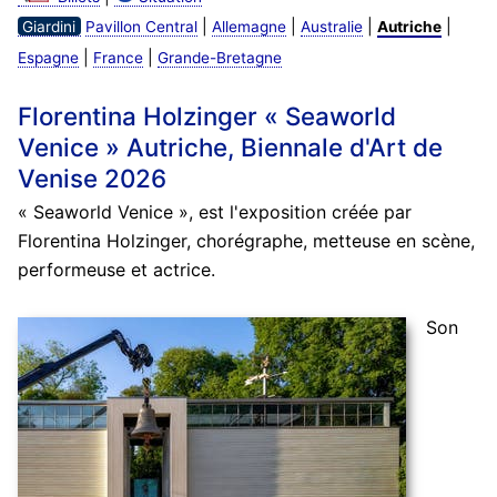
|
|
|
|
Giardini
Pavillon Central
Allemagne
Australie
Autriche
|
|
Espagne
France
Grande-Bretagne
Florentina Holzinger « Seaworld
Venice » Autriche, Biennale d'Art de
Venise 2026
« Seaworld Venice », est l'exposition créée par
Florentina Holzinger, chorégraphe, metteuse en scène,
performeuse et actrice.
Son