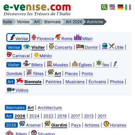
Italie
Venise
Art
Biennale
Art 2026
Autriche
Venise
Florence
Rome
Milan
|
|
|
|
Venise
Visiter
Concerts
Dormir
Utile
|
Carnaval
Météo
|
|
|
|
Visiter
Billets
Musées
Églises
Îles
|
|
|
|
Gondole
Fêtes
Art
Places
Ponts
|
|
|
|
|
Art
Biennale
Peintres
Musiciens
Écrivains
Photos
Vidéos
|
Biennales
Art
Architecture
|
|
|
|
|
|
Art
2026
2024
2022
2019
2017
2013
2011
|
|
|
|
2026
Arsenal
Giardini
Pays
Artistes
Horaires
|
Billets
Situation