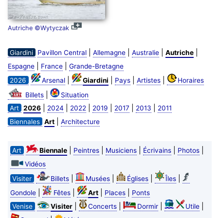
Autriche ©Wytyczak
|
|
|
|
Giardini
Pavillon Central
Allemagne
Australie
Autriche
|
|
Espagne
France
Grande-Bretagne
|
|
|
|
2026
Arsenal
Giardini
Pays
Artistes
Horaires
|
Billets
Situation
|
|
|
|
|
|
Art
2026
2024
2022
2019
2017
2013
2011
|
Biennales
Art
Architecture
|
|
|
|
|
Art
Biennale
Peintres
Musiciens
Écrivains
Photos
Vidéos
|
|
|
|
Visiter
Billets
Musées
Églises
Îles
|
|
|
|
Gondole
Fêtes
Art
Places
Ponts
|
|
|
|
Venise
Visiter
Concerts
Dormir
Utile