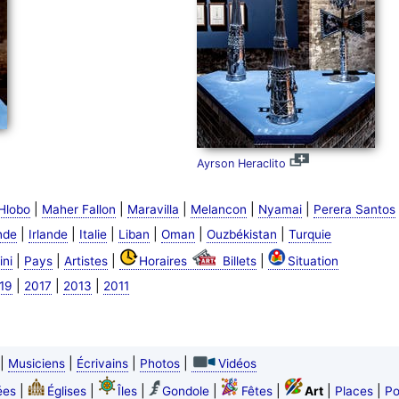
Ayrson Heraclito
|
|
|
|
|
Hlobo
Maher Fallon
Maravilla
Melancon
Nyamai
Perera Santos
|
|
|
|
|
|
nde
Irlande
Italie
Liban
Oman
Ouzbékistan
Turquie
|
|
|
|
ini
Pays
Artistes
Horaires
Billets
Situation
|
|
|
19
2017
2013
2011
|
|
|
|
Musiciens
Écrivains
Photos
Vidéos
|
|
|
|
|
|
|
ées
Églises
Îles
Gondole
Fêtes
Art
Places
Po