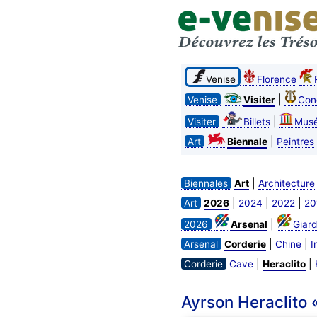
Venise
Florence
|
Venise
Visiter
Con
|
Visiter
Billets
Mus
|
Art
Biennale
Peintres
|
Biennales
Art
Architecture
|
|
|
Art
2026
2024
2022
20
|
2026
Arsenal
Giard
|
|
Arsenal
Corderie
Chine
I
|
|
Corderie
Cave
Heraclito
Ayrson Heraclito «