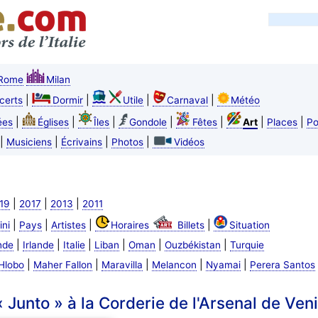
Rome
Milan
|
|
|
|
certs
Dormir
Utile
Carnaval
Météo
|
|
|
|
|
|
|
ées
Églises
Îles
Gondole
Fêtes
Art
Places
Po
|
|
|
|
Musiciens
Écrivains
Photos
Vidéos
|
|
|
19
2017
2013
2011
|
|
|
|
ini
Pays
Artistes
Horaires
Billets
Situation
|
|
|
|
|
|
nde
Irlande
Italie
Liban
Oman
Ouzbékistan
Turquie
|
|
|
|
|
Hlobo
Maher Fallon
Maravilla
Melancon
Nyamai
Perera Santos
 Junto » à la Corderie de l'Arsenal de Ven