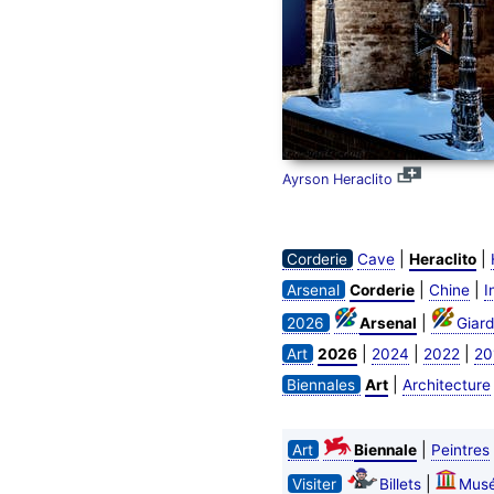
Ayrson Heraclito
|
|
Corderie
Cave
Heraclito
|
|
Arsenal
Corderie
Chine
I
|
2026
Arsenal
Giard
|
|
|
Art
2026
2024
2022
20
|
Biennales
Art
Architecture
|
Art
Biennale
Peintres
|
Visiter
Billets
Mus