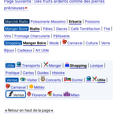
Page Suivante : Des fruits ardents comme des pierres
précieuses
|
|
Marché Rialto
Poissonerie Massimo
Erbaria
Poissons
|
|
|
|
|
Manger Boire
Rialto
Pâtes
Glaces
Café Torréfaction
Thé
|
|
Vins
Fromage Charcuterie
Pâtisserie
|
|
|
|
Shopping
Manger Boire
Mode
Carnaval
Culture
Verre
|
|
Bijoux
Cadeaux
Art Utile
|
|
|
|
Utile
Transports
Manger
Shopping
Lexique
|
|
|
Pratique
Cartes
Guides
Histoire
|
|
|
|
Venise
Visiter
Concerts
Dormir
Utile
|
Carnaval
Météo
Venise
Florence
Rome
Milan
Retour en haut de la page