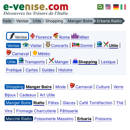
Italie
Venise
Utile
Shopping
Manger Boire
Erbaria Rialto
Venise
Florence
Rome
Milan
|
|
|
|
Venise
Visiter
Concerts
Dormir
Utile
|
Carnaval
Météo
|
|
|
|
Utile
Transports
Manger
Shopping
Lexique
|
|
|
Pratique
Cartes
Guides
Histoire
|
|
|
|
Shopping
Manger Boire
Mode
Carnaval
Culture
Verre
|
|
Bijoux
Cadeaux
Art Utile
|
|
|
|
|
Manger Boire
Rialto
Pâtes
Glaces
Café Torréfaction
Thé
|
|
Vins
Fromage Charcuterie
Pâtisserie
|
|
Marché Rialto
Poissonerie Massimo
Erbaria
Poissons