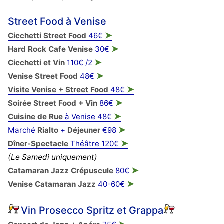
Street Food à Venise
➤
Cicchetti Street Food
46€
➤
Hard Rock Cafe Venise
30€
➤
Cicchetti et Vin
110€ /2
➤
Venise Street Food
48€
➤
Visite Venise + Street Food
48€
➤
Soirée Street Food + Vin
86€
➤
Cuisine de Rue
à Venise 48€
➤
Marché
Rialto
+
Déjeuner
€98
➤
Dîner-Spectacle
Théâtre 120€
(Le Samedi uniquement)
➤
Catamaran Jazz Crépuscule
80€
➤
Venise Catamaran Jazz
40-60€
Vin Prosecco Spritz et Grappa