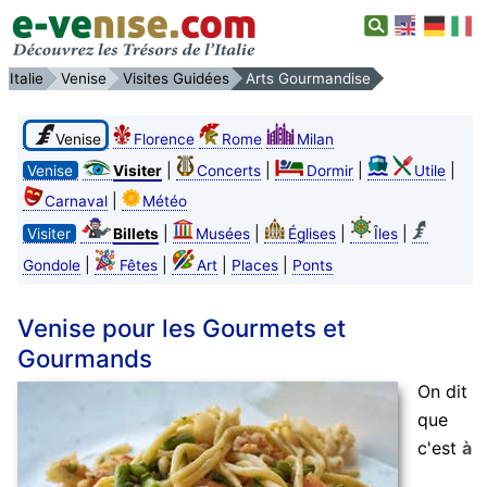
Italie
Venise
Visites Guidées
Arts Gourmandise
Venise
Florence
Rome
Milan
|
|
|
|
Venise
Visiter
Concerts
Dormir
Utile
|
Carnaval
Météo
|
|
|
|
Visiter
Billets
Musées
Églises
Îles
|
|
|
|
Gondole
Fêtes
Art
Places
Ponts
Venise pour les Gourmets et
Gourmands
On dit
que
c'est
à