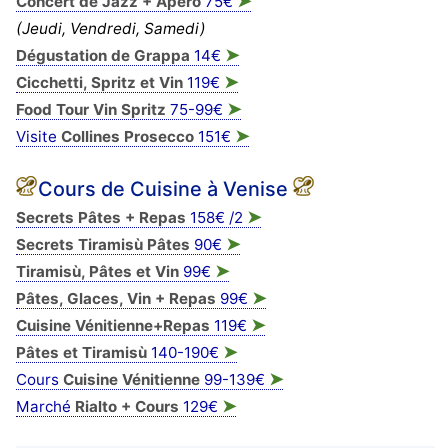
➤
Concert de Jazz + Apéro
75€
(Jeudi, Vendredi, Samedi)
➤
Dégustation de Grappa
14€
➤
Cicchetti, Spritz et Vin
119€
➤
Food Tour Vin Spritz
75-99€
➤
Visite
Collines Prosecco
151€
Cours de Cuisine à Venise
➤
Secrets Pâtes + Repas
158€ /2
➤
Secrets Tiramisù Pâtes
90€
➤
Tiramisù, Pâtes et Vin
99€
➤
Pâtes, Glaces, Vin + Repas
99€
➤
Cuisine Vénitienne+Repas
119€
➤
Pâtes et Tiramisù
140-190€
➤
Cours
Cuisine Vénitienne
99-139€
➤
Marché
Rialto + Cours
129€