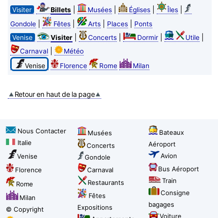
|
|
|
|
Visiter
Billets
Musées
Églises
Îles
|
|
|
|
Gondole
Fêtes
Arts
Places
Ponts
|
|
|
|
Venise
Visiter
Concerts
Dormir
Utile
|
Carnaval
Météo
Venise
Florence
Rome
Milan
Retour en haut de la page
Nous Contacter
Bateaux
Musées
Italie
Aéroport
Concerts
Avion
Venise
Gondole
Bus Aéroport
Florence
Carnaval
Train
Restaurants
Rome
Consigne
Fêtes
Milan
bagages
Expositions
© Copyright
Voiture