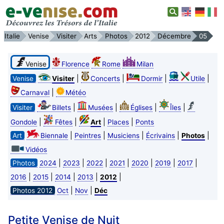
Italie
Venise
Visiter
Arts
Photos
2012
Décembre
05
Venise
Florence
Rome
Milan
|
|
|
|
Venise
Visiter
Concerts
Dormir
Utile
|
Carnaval
Météo
|
|
|
|
Visiter
Billets
Musées
Églises
Îles
|
|
|
|
Gondole
Fêtes
Art
Places
Ponts
|
|
|
|
|
Art
Biennale
Peintres
Musiciens
Écrivains
Photos
Vidéos
|
|
|
|
|
|
|
Photos
2024
2023
2022
2021
2020
2019
2017
|
|
|
|
|
2016
2015
2014
2013
2012
|
|
Photos 2012
Oct
Nov
Déc
Petite Venise de Nuit