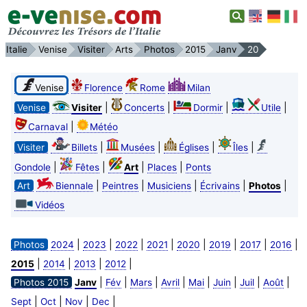
Italie
Venise
Visiter
Arts
Photos
2015
Janv
20
Venise
Florence
Rome
Milan
|
|
|
|
Venise
Visiter
Concerts
Dormir
Utile
|
Carnaval
Météo
|
|
|
|
Visiter
Billets
Musées
Églises
Îles
|
|
|
|
Gondole
Fêtes
Art
Places
Ponts
|
|
|
|
|
Art
Biennale
Peintres
Musiciens
Écrivains
Photos
Vidéos
|
|
|
|
|
|
|
|
Photos
2024
2023
2022
2021
2020
2019
2017
2016
|
|
|
|
2015
2014
2013
2012
|
|
|
|
|
|
|
|
Photos 2015
Janv
Fév
Mars
Avril
Mai
Juin
Juil
Août
|
|
|
|
Sept
Oct
Nov
Dec