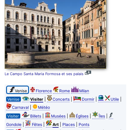
Le Campo Santa Maria Formosa et ses palais
Venise
Florence
Rome
Milan
|
|
|
|
Venise
Visiter
Concerts
Dormir
Utile
|
Carnaval
Météo
|
|
|
|
Visiter
Billets
Musées
Églises
Îles
|
|
|
|
Gondole
Fêtes
Art
Places
Ponts