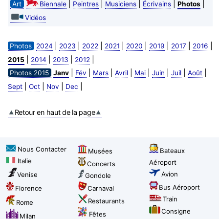
|
|
|
|
|
Art
Biennale
Peintres
Musiciens
Écrivains
Photos
Vidéos
|
|
|
|
|
|
|
|
Photos
2024
2023
2022
2021
2020
2019
2017
2016
|
|
|
|
2015
2014
2013
2012
|
|
|
|
|
|
|
|
Photos 2015
Janv
Fév
Mars
Avril
Mai
Juin
Juil
Août
|
|
|
|
Sept
Oct
Nov
Dec
Retour en haut de la page
Nous Contacter
Bateaux
Musées
Italie
Aéroport
Concerts
Avion
Venise
Gondole
Bus Aéroport
Florence
Carnaval
Train
Restaurants
Rome
Consigne
Fêtes
Milan