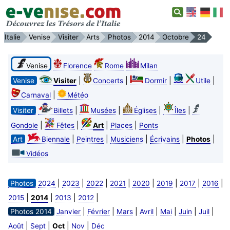
Italie
Venise
Visiter
Arts
Photos
2014
Octobre
24
Venise
Florence
Rome
Milan
|
|
|
|
Venise
Visiter
Concerts
Dormir
Utile
|
Carnaval
Météo
|
|
|
|
Visiter
Billets
Musées
Églises
Îles
|
|
|
|
Gondole
Fêtes
Art
Places
Ponts
|
|
|
|
|
Art
Biennale
Peintres
Musiciens
Écrivains
Photos
Vidéos
|
|
|
|
|
|
|
|
Photos
2024
2023
2022
2021
2020
2019
2017
2016
|
|
|
|
2015
2014
2013
2012
|
|
|
|
|
|
|
Photos 2014
Janvier
Février
Mars
Avril
Mai
Juin
Juil
|
|
|
|
Août
Sept
Oct
Nov
Déc