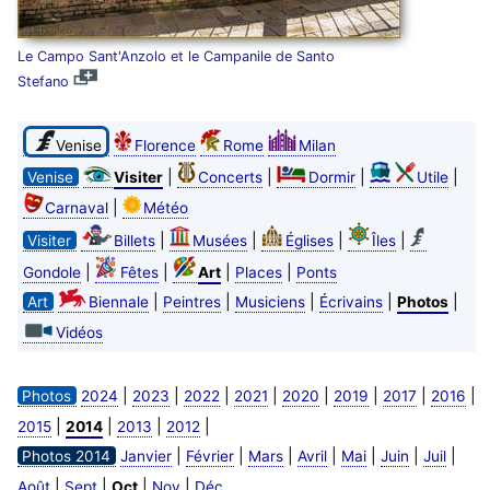
Le Campo Sant'Anzolo et le Campanile de Santo
Stefano
Venise
Florence
Rome
Milan
|
|
|
|
Venise
Visiter
Concerts
Dormir
Utile
|
Carnaval
Météo
|
|
|
|
Visiter
Billets
Musées
Églises
Îles
|
|
|
|
Gondole
Fêtes
Art
Places
Ponts
|
|
|
|
|
Art
Biennale
Peintres
Musiciens
Écrivains
Photos
Vidéos
|
|
|
|
|
|
|
|
Photos
2024
2023
2022
2021
2020
2019
2017
2016
|
|
|
|
2015
2014
2013
2012
|
|
|
|
|
|
|
Photos 2014
Janvier
Février
Mars
Avril
Mai
Juin
Juil
|
|
|
|
Août
Sept
Oct
Nov
Déc