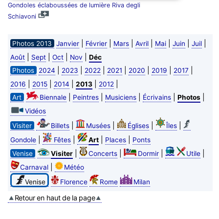
Gondoles éclaboussées de lumière Riva degli
Schiavoni
|
|
|
|
|
|
|
Photos 2013
Janvier
Février
Mars
Avril
Mai
Juin
Juil
|
|
|
|
Août
Sept
Oct
Nov
Déc
|
|
|
|
|
|
|
Photos
2024
2023
2022
2021
2020
2019
2017
|
|
|
|
|
2016
2015
2014
2013
2012
|
|
|
|
|
Art
Biennale
Peintres
Musiciens
Écrivains
Photos
Vidéos
|
|
|
|
Visiter
Billets
Musées
Églises
Îles
|
|
|
|
Gondole
Fêtes
Art
Places
Ponts
|
|
|
|
Venise
Visiter
Concerts
Dormir
Utile
|
Carnaval
Météo
Venise
Florence
Rome
Milan
Retour en haut de la page