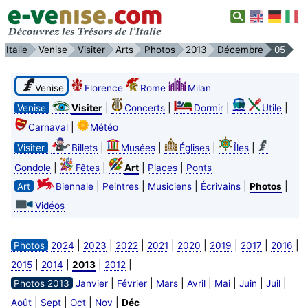
Italie
Venise
Visiter
Arts
Photos
2013
Décembre
05
Venise
Florence
Rome
Milan
|
|
|
|
Venise
Visiter
Concerts
Dormir
Utile
|
Carnaval
Météo
|
|
|
|
Visiter
Billets
Musées
Églises
Îles
|
|
|
|
Gondole
Fêtes
Art
Places
Ponts
|
|
|
|
|
Art
Biennale
Peintres
Musiciens
Écrivains
Photos
Vidéos
|
|
|
|
|
|
|
|
Photos
2024
2023
2022
2021
2020
2019
2017
2016
|
|
|
|
2015
2014
2013
2012
|
|
|
|
|
|
|
Photos 2013
Janvier
Février
Mars
Avril
Mai
Juin
Juil
|
|
|
|
Août
Sept
Oct
Nov
Déc