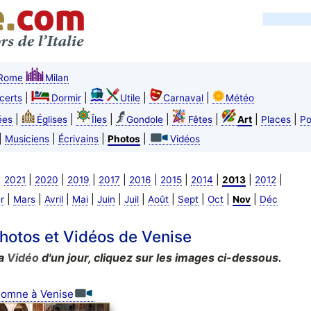
Rome
Milan
|
|
|
|
certs
Dormir
Utile
Carnaval
Météo
|
|
|
|
|
|
|
ées
Églises
Îles
Gondole
Fêtes
Art
Places
Po
|
|
|
|
Musiciens
Écrivains
Photos
Vidéos
|
|
|
|
|
|
|
|
|
|
2021
2020
2019
2017
2016
2015
2014
2013
2012
|
|
|
|
|
|
|
|
|
|
r
Mars
Avril
Mai
Juin
Juil
Août
Sept
Oct
Nov
Déc
otos et Vidéos de Venise
la
Vidéo
d'un jour, cliquez sur les images ci-dessous.
tomne à Venise