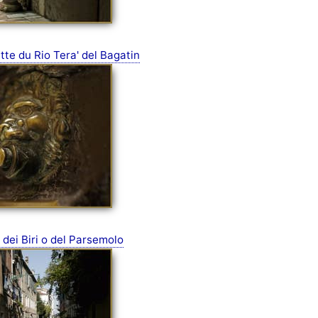
te du Rio Tera' del Bagatin
 dei Biri o del Parsemolo