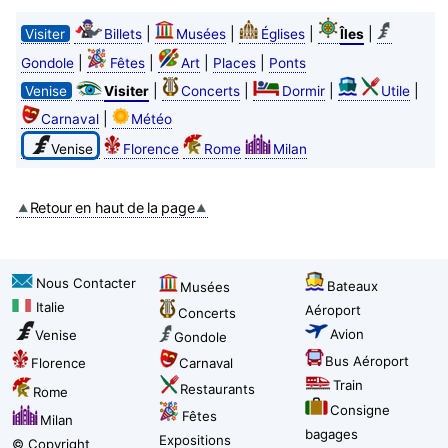
|
|
|
|
Visiter
Billets
Musées
Églises
Îles
|
|
|
|
Gondole
Fêtes
Art
Places
Ponts
|
|
|
|
Venise
Visiter
Concerts
Dormir
Utile
|
Carnaval
Météo
Venise
Florence
Rome
Milan
Retour en haut de la page
Nous Contacter
Bateaux
Musées
Italie
Aéroport
Concerts
Avion
Venise
Gondole
Bus Aéroport
Florence
Carnaval
Train
Restaurants
Rome
Consigne
Fêtes
Milan
bagages
Expositions
© Copyright