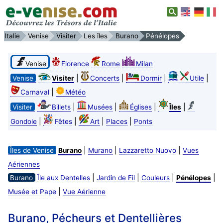
Italie
Venise
Visiter
Les îles
Burano
Pénélopes
Venise
Florence
Rome
Milan
|
|
|
|
Venise
Visiter
Concerts
Dormir
Utile
|
Carnaval
Météo
|
|
|
|
Visiter
Billets
Musées
Églises
Îles
|
|
|
|
Gondole
Fêtes
Art
Places
Ponts
|
|
|
Îles de Venise
Burano
Murano
Lazzaretto Nuovo
Vues
Aériennes
|
|
|
|
Burano
Île aux Dentelles
Jardin de Fil
Couleurs
Pénélopes
|
Musée et Pape
Vue Aérienne
Burano, Pécheurs et Dentellières