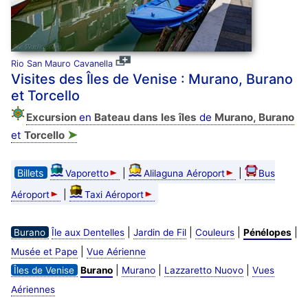
Rio San Mauro Cavanella
Visites des Îles de Venise : Murano, Burano
et Torcello
Excursion
en
Bateau dans les îles
de
Murano, Burano
➤
et
Torcello
Billets
|
|
Vaporetto
Alilaguna Aéroport
Bus
|
Aéroport
Taxi Aéroport
|
|
|
|
Burano
Île aux Dentelles
Jardin de Fil
Couleurs
Pénélopes
|
Musée et Pape
Vue Aérienne
|
|
|
Îles de Venise
Burano
Murano
Lazzaretto Nuovo
Vues
Aériennes